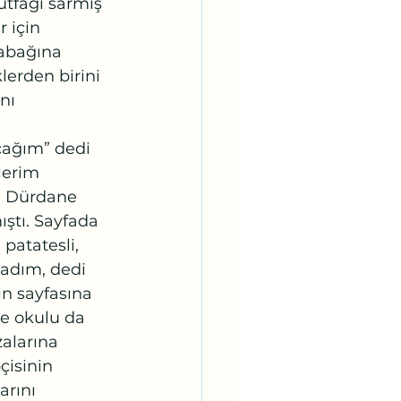
tfağı sarmış 
 için 
tabağına 
erden birini 
nı 
 
cağım” dedi 
lerim 
n Dürdane 
ştı. Sayfada 
patatesli, 
adım, dedi 
n sayfasına 
ce okulu da 
alarına 
çisinin 
arını 