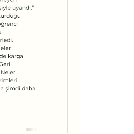
iyle uyandı.” 
şturduğu 
ğrenci 
u 
ledi. 
eler 
rde karga 
Geri 
 Neler 
imleri 
ma şimdi daha 