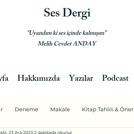
Ses Dergi
"Uyandım ki ses içinde kalmışım"
Melih Cevdet ANDAY
yfa
Hakkımızda
Yazılar
Podcast
ir
Deneme
Makale
Kitap Tahlili & Öneri
ÜNAL
23 Ara 2023
2 dakikada okunur