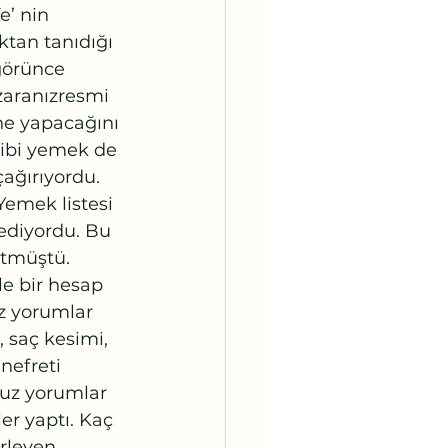
e’ nin 
ktan tanıdığı 
görünce 
nzaranızresmi 
 ne yapacağını 
gibi yemek de 
ağırıyordu. 
emek listesi 
ediyordu. Bu 
tmüştü. 
e bir hesap 
z yorumlar 
, saç kesimi, 
nefreti 
suz yorumlar 
r yaptı. Kaç 
erleyen 