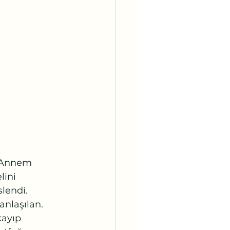
. Annem 
ini 
lendi. 
anlaşılan. 
kayıp 