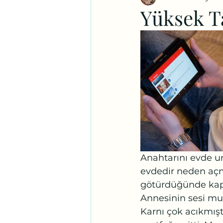
Yüksek Ta
Anahtarını evde u
evdedir neden açmı
götürdüğünde kapı
Annesinin sesi mutf
Karnı çok acıkmıştı