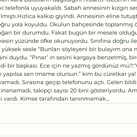
ki telefonla uyuyakaldı. Sabah annesinin kızgın ses
lmıştı.Hızlıca kalkıp giyindi. Annesinin eline tutu
oğru yola koyuldu. Okulun bahçesinde toplanmış ö
lağan bir durumdu. Fakat bugün bir mesele olduğ
kesin yüzünde öfke okunuyordu. Sınıfına doğru iler
 yüksek sesle “Bunları söyleyeni bir bulayım ona n
ni duydu. “Pınar’ ın sesini kargaya benzetmiş, bi
edi bir başkası. Ece için ne yazmış gördünüz mü?:“
h yapılsa sen imame olursun.” kim bu cüretkar ya!
amadı. Sırasına geçip telefonunu açtı. Gelen bildir
inanamadı, takipçi sayısı 20 bini gösteriyordu. A
i vardı. Kimse tarafından tanınmamak...