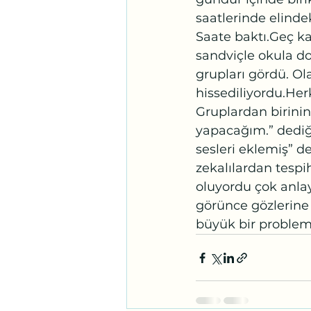
saatlerinde elinde
Saate baktı.Geç ka
sandviçle okula d
grupları gördü. O
hissediliyordu.Her
Gruplardan birinin
yapacağım.” dediği
sesleri eklemiş” d
zekalılardan tespi
oluyordu çok anlay
görünce gözlerine 
büyük bir problem