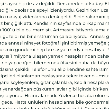
i sayısı hiç de az değildi. Dersaneden arkadaşı Ef
lediği videolar da epeyi izleniyordu. Gezinirken uza
nin makyaj videolarına denk geldi. 5 bin rakamını 
iz bir çığlık attı. Kendisinin sayfasında birkaç ma
ısı 100’ ü bile bulmamıştı. Artmasını istiyordu ama
i güzeldi ne bir enstrüman çalabiliyordu. Annesi 
da annesi nihayet fotoğraf işini bitirmiş yemeğe ç
sinin gündemi hep bu sosyal medya hesabıydı. Y
 sayısı 1 milyona ulaşan yemek hesaplarından bahs
 ne yapacağını bilememek öfkesini daha da büyü
sına çekildi. Telefonunu alıp kendine sahte isiml
kipçileri olanlardan başlayarak teker teker olumsu
rkı söyleyenlere, gitar çalanlara, kedili hesaplara
 yanardağdan püsküren lavlar gibi içinde biriken 
 ışıldıyordu. Hızını alamadı. Yüzlerce hesaba olum
gece. Hatta ünlülerin hesaplarına bile göndermele
en kara bulutların dağıldığını hissetti. Gecenin il