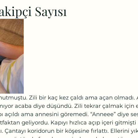
kipçi Sayısı
nutmuştu. Zili bir kaç kez çaldı ama açan olmadı
yor acaba diye düşündü. Zili tekrar çalmak için el
 açıldı ama annesini göremedi. “Anneee” diye ses
aktan geliyordu. Kapıyı hızlıca açıp içeri gitmişti 
. Çantayı koridorun bir köşesine fırlattı. Ellerini yı