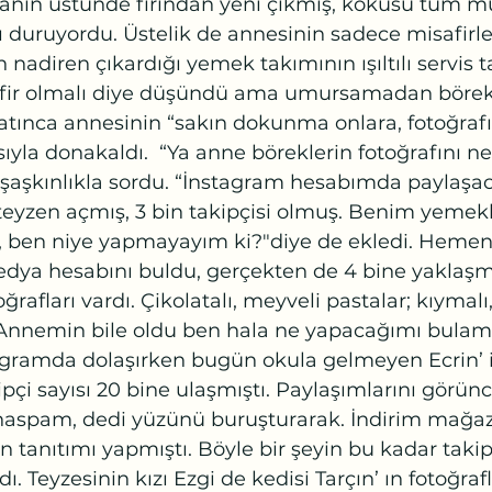
sanın üstünde fırından yeni çıkmış, kokusu tüm mu
 duruyordu. Üstelik de annesinin sadece misafirler
 nadiren çıkardığı yemek takımının ışıltılı servis 
fir olmalı diye düşündü ama umursamadan börekl
zatınca annesinin “sakın dokunma onlara, fotoğrafı
ıyla donakaldı.  “Ya anne böreklerin fotoğrafını ne
 şaşkınlıkla sordu. “İnstagram hesabımda paylaşa
teyzen açmış, 3 bin takipçisi olmuş. Benim yemek
, ben niye yapmayayım ki?"diye de ekledi. Heme
edya hesabını buldu, gerçekten de 4 bine yaklaşmı
afları vardı. Çikolatalı, meyveli pastalar; kıymalı, 
...Annemin bile oldu ben hala ne yapacağımı bulam
tagramda dolaşırken bugün okula gelmeyen Ecrin’ i
ipçi sayısı 20 bine ulaşmıştı. Paylaşımlarını görün
aspam, dedi yüzünü buruşturarak. İndirim mağaz
n tanıtımı yapmıştı. Böyle bir şeyin bu kadar takip
ı. Teyzesinin kızı Ezgi de kedisi Tarçın’ ın fotoğrafl