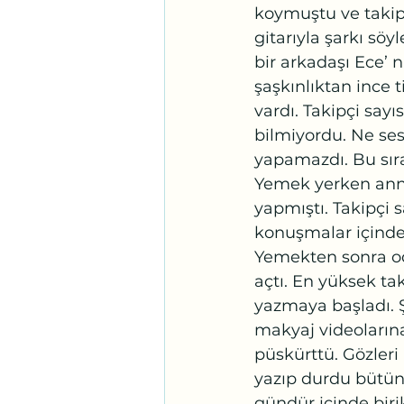
koymuştu ve takipç
gitarıyla şarkı söy
bir arkadaşı Ece’ 
şaşkınlıktan ince t
vardı. Takipçi say
bilmiyordu. Ne ses
yapamazdı. Bu sıra
Yemek yerken anne
yapmıştı. Takipçi
konuşmalar içinde
Yemekten sonra oda
açtı. En yüksek ta
yazmaya başladı. Şa
makyaj videolarına
püskürttü. Gözleri
yazıp durdu bütün 
gündür içinde birik