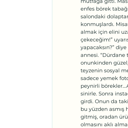
mutfağa gitti. Ma
enfes börek tabağı
salondaki dolaptan
konmuşlardı. Misa
almak için elini u
çekeceğim!” uyarıs
yapacaksın?” diye
annesi. “Dürdane 
onunkinden güzel
teyzenin sosyal m
sadece yemek fotoğr
peynirli börekler
sinirle. Sonra ins
girdi. Onun da tak
bu yüzden asmış h
gitmiş, oradan ürü
olmasını aklı almad