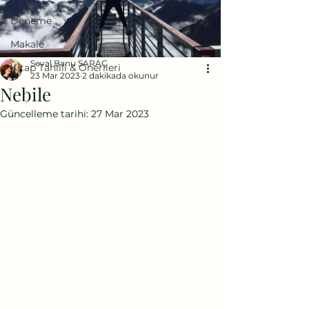
Deneme
Makale
Seval Banu SARAÇ
Kitap Tahlili & Önerileri
23 Mar 2023
2 dakikada okunur
Nebile
Güncelleme tarihi:
27 Mar 2023