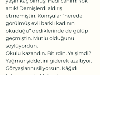
yaşın kaç olmuş! Hadi canım! Yok 
artık! Demişlerdi aldırış 
etmemiştin. Komşular “nerede 
görülmüş evli barklı kadının 
okuduğu” dediklerinde de gülüp 
geçmiştin. Mutlu olduğunu 
söylüyordun.
Okulu kazandın. Bitirdin. Ya şimdi?
Yağmur şiddetini giderek azaltıyor. 
Gözyaşlarını siliyorsun. Kâğıdı 
tekrar açıp baktığında 
gülümsüyorsun. “Yozgat iline 
atandınız.” Yazıyor.
Kapıyı açıp dışarı çıkıyorsun. 
Yağmur dinmiş.
Otobüs muavininin sesi duyuluyor 
“Yozgat yolcusu kalmasın!”            