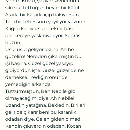
Monte Kristo, yazıyor. Avucunda 
sıkı sıkı tuttuğun beyaz bir kâğıt. 
Arada bir kâğıdı açıp bakıyorsun. 
Tatlı bir tebessüm yayılıyor yüzüne. 
Kâğıdı katlıyorsun. Tekrar başın 
pencereye yaslanıveriyor. Sonrası 
hüzün.
Usul usul geliyor aklına. Ah be 
güzelim! Nereden çıkarmıştın bu 
işi başına. Güzel güzel yaşayıp 
gidiyordun işte. Güzel güzel de ne 
demekse.  Yediğin önünde 
yemediğin arkanda.  
Tutturmuştun, Ben Nebile gibi 
olmayacağım, diye. Ah Nebile! 
Uzandın yatağına. Bekledin. Birileri 
gelir de çıkarır beni bu karanlık 
odadan diye. Gelen giden olmadı. 
Kendin çıkıverdin odadan. Kocan 