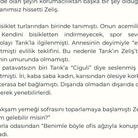
nımsız hissetti Zeliş. 
 Kendini bisikletten indirmeyecek, spor se
layı Tarık’la ilgilenmişti. Annesinin deyimiyle “
tmişti evlilik teklifini. Bu nedenle Tarık’ın Zeliş
enin umurunda olmamıştı.
işti. İri, kaba saba kadın, karısından ölesiye kor
rasa bel bağlamıştı. Dışarıda olmadan dışarıda olab
rek yenebilirlerdi.
akşam yemeği sofrasını toparlamaya başlamıştı Ze
im gelebilir misin?”
adı.