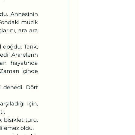
Fondaki müzik 
rını, ara ara 
di. Annelerin 
lan hayatında 
 Zaman içinde 
i.
edilemez oldu.