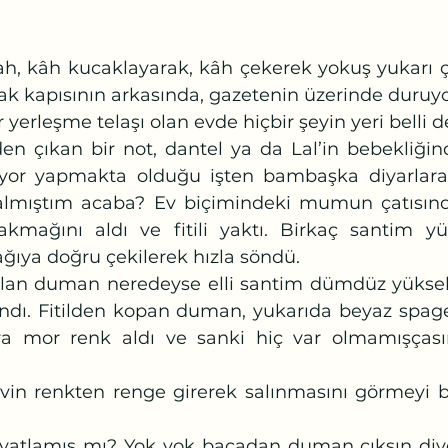
ak kapısının arkasında, gazetenin üzerinde duruy
 yerleşme telaşı olan evde hiçbir şeyin yeri belli de
lüyor yapmakta olduğu işten bambaşka diyarlara
mıştım acaba? Ev biçimindeki mumun çatısından 
akmağını aldı ve fitili yaktı. Birkaç santim yü
ağıya doğru çekilerek hızla söndü.
ndı. Fitilden kopan duman, yukarıda beyaz spagetti
onra mor renk aldı ve sanki hiç var olmamışçası