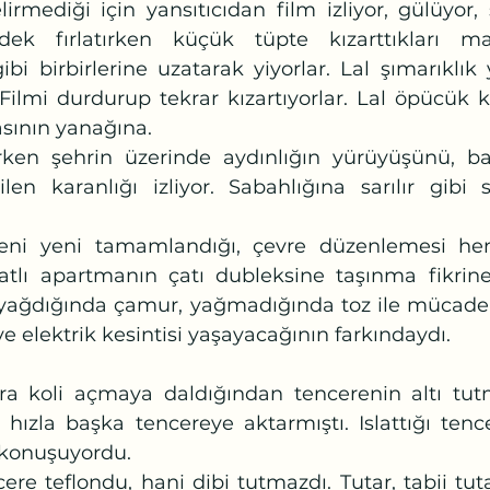
irmediği için yansıtıcıdan film izliyor, gülüyor, ş
rdek fırlatırken küçük tüpte kızarttıkları mar
ibi birbirlerine uzatarak yiyorlar. Lal şımarıklık 
 Filmi durdurup tekrar kızartıyorlar. Lal öpücük k
asının yanağına.
len karanlığı izliyor. Sabahlığına sarılır gibi sar
.
tlı apartmanın çatı dubleksine taşınma fikrine
ağdığında çamur, yağmadığında toz ile mücadele
elektrik kesintisi yaşayacağının farkındaydı. 
hızla başka tencereye aktarmıştı. Islattığı tence
 konuşuyordu. 