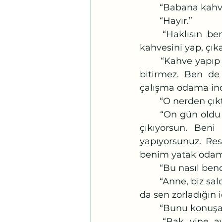
	“Babana kahv
	“Hayır.”
	“Haklısın ben emir kipi ile konuşmadığım için ofis ağzı oluyor. Babanın 
kahvesini yap, çık
	“Kahve yapıp terasa çıkarırsam, antrenmanı bozulur. Ara verirse bütün gece 
bitirmez. Ben de
çalışma odama indi
	“O nerden çık
	“On gün oldu akşamları terasta babamın antrenmanı bitmiyor.  Bitse de sen 
çıkıyorsun. Ben
yapıyorsunuz. Res
benim yatak odam
	“Bu nasıl benc
	“Anne, biz salonda da birlikte olamıyoruz. Ancak sofrada oluyoruz, değil mi? O 
da sen zorladığın i
	“Bunu konuşa
	“Bak yine aynı eda, not alayım şefim, saat kaçta babamı indireyim de 