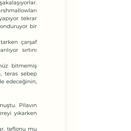
akalaşıyorlar. 
shmallowları 
yapıyor tekrar 
onduruyor bir 
ılıyor sırtını 
, teras sebep 
 edeceğinin, 
reyi yıkarken 