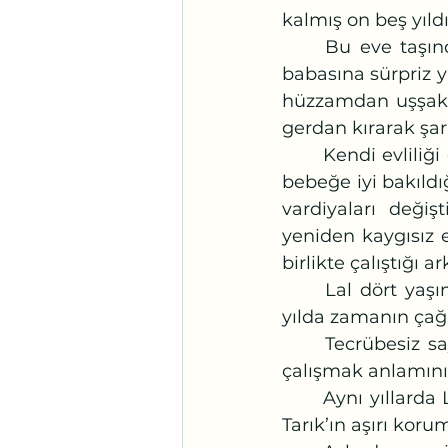
kalmış on beş yıldı
	Bu eve taşındıklarından beri çocukluğunu daha sık hatırlıyordu. Annesinin 
babasına sürpriz y
hüzzamdan uşşak m
gerdan kırarak şark
	Kendi evliliği çok suskundu. Evliliklerinin ilk yılının sonunda Lal doğdu. Tarık, 
bebeğe iyi bakıld
vardiyaları değiş
yeniden kaygısız 
birlikte çalıştığı 
	Lal dört yaşına girdiğinde çalışma hayatına yeniden dönmeyi denedi. Dört 
yılda zamanın çağl
	Tecrübesiz sayarak önerdikleri maaş, Lal'in kreş ücretini zor karşıladığı için, 
çalışmak anlamını
	Aynı yıllarda Lal’i arkadaki sepete oturtarak birlikte çıktıkları ilk bisiklet turu, 
Tarık’ın aşırı koru