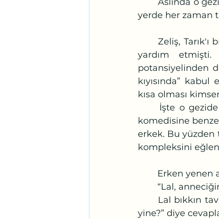
	Aslında o gezide olan şeyin korumacılıktan başka bir şey olduğunu içinde bir 
yerde her zaman ta
	Zeliş, Tarık'ı bisiklet turlarından birinde tanımıştı. Onun acemiliğini atmasına 
yardım etmişti.
potansiyelinden do
kıyısında” kabul e
kısa olması kims
	İşte o gezide patavatsızın biri Tarık’a “Ciguli” diye seslenmiş onları Balkan 
komedisine benzetm
erkek. Bu yüzden te
kompleksini eğlene
	Erken yenen 
	“Lal, anneciğ
	Lal bıkkın tavırla odasından “Benimle böyle ofis ağzıyla konuşmasan. Ne var 
yine?” diye cevapl