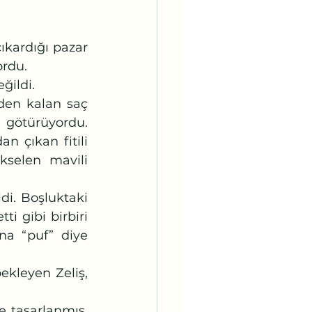
ordu.
ğildi.
 götürüyordu. 
çıkan fitili 
kselen mavili 
 gibi birbiri 
na “puf” diye 