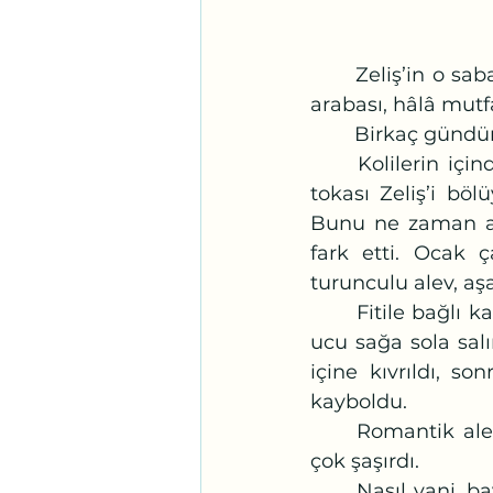
	Zeliş’in o sabah, kâh kucaklayarak, kâh çekerek yokuş yukarı çıkardığı pazar 
arabası, hâlâ mutf
	Birkaç gündür
	Kolilerin içinden çıkan bir not, dantel ya da Lal’in bebekliğinden kalan saç 
tokası Zeliş’i bö
Bunu ne zaman al
fark etti. Ocak ç
turunculu alev, aş
	Fitile bağlı kalan duman neredeyse elli santim dümdüz yükseldi. Boşluktaki 
ucu sağa sola salı
içine kıvrıldı, s
kayboldu. 
	Romantik alevin renkten renge girerek salınmasını görmeyi bekleyen Zeliş, 
çok şaşırdı.
	Nasıl yani, bayatlamış mı? Yok yok bacadan duman çıksın diye tasarlanmış. 