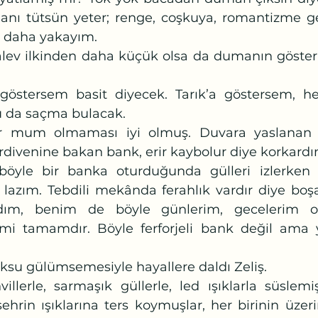
nı tütsün yeter; renge, coşkuya, romantizme ge
 daha yakayım. 
u da saçma bulacak.
divenine bakan bank, erir kaybolur diye korkardı
ri lazım. Tebdili mekânda ferahlık vardır diye boş
ım, benim de böyle günlerim, gecelerim ol
 mi tamamdır. Böyle ferforjeli bank değil ama 
ksu gülümsemesiyle hayallere daldı Zeliş. 
ehrin ışıklarına ters koymuşlar, her birinin üzerin