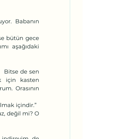
mı aşağıdaki 
için kasten 
um. Orasının 
olmak içindir.”