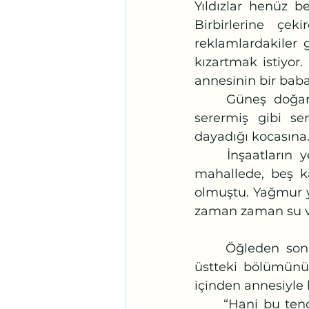
Yıldızlar henüz bel
Birbirlerine çeki
reklamlardakiler g
kızartmak istiyor.
annesinin bir bab
	Güneş doğarken şehrin üzerinde aydınlığın yürüyüşünü, batarken çarşaf 
serermiş gibi seri
dayadığı kocasına
	İnşaatların yeni yeni tamamlandığı, çevre düzenlemesi henüz bitmemiş 
mahallede, beş ka
olmuştu. Yağmur y
zaman zaman su ve 
	Öğleden sonra koli açmaya daldığından tencerenin altı tutmuştu. Pilavın 
üstteki bölümünü 
içinden annesiyle
	“Hani bu tencere teflondu, hani dibi tutmazdı. Tutar, tabii tutar, teflonu mu 