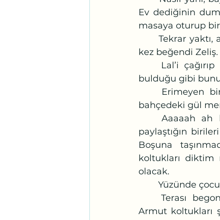
Ev dediğinin duma
masaya oturup bir
	Tekrar yaktı, alev ilkinden daha küçük olsa da dumanın gösterisi aynıydı. Bu 
kez beğendi Zeliş.
	Lal’i çağırıp göstersem basit diyecek. Tarık’a göstersem, her şeyi saçma 
bulduğu gibi bun
	Erimeyen bir mum olmaması iyi olmuş. Duvara yaslanan saksılar, arka 
bahçedeki gül mer
	Aaaaah ah böyle bir banka oturduğunda gülleri izlerken aynı coşkuyu 
paylaştığın birile
Boşuna taşınmad
koltukları diktim
olacak.
	Yüzünde çocu
	Terası begonvillerle, sarmaşık güllerle, led ışıklarla süslemiş; yaz gelmiş. 
Armut koltukları ş