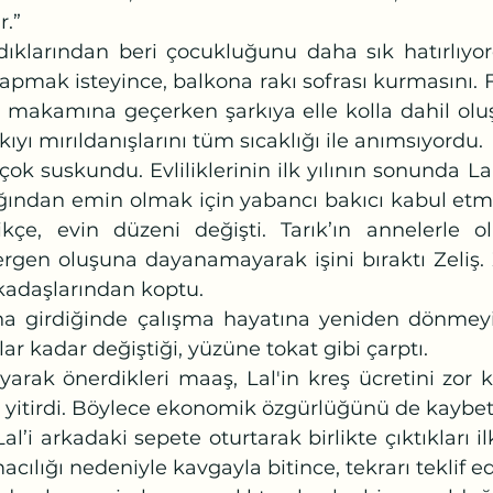
r.”
apmak isteyince, balkona rakı sofrası kurmasını. 
akamına geçerken şarkıya elle kolla dahil oluşla
ıyı mırıldanışlarını tüm sıcaklığı ile anımsıyordu.
ığından emin olmak için yabancı bakıcı kabul etme
tikçe, evin düzeni değişti. Tarık’ın annelerle o
ergen oluşuna dayanamayarak işini bıraktı Zeliş.
arkadaşlarından koptu.
ar kadar değiştiği, yüzüne tokat gibi çarptı.
 yitirdi. Böylece ekonomik özgürlüğünü de kaybett
macılığı nedeniyle kavgayla bitince, tekrarı teklif 