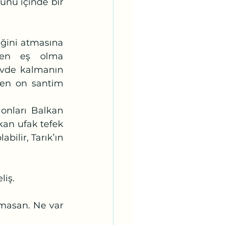
ven eş olma 
evde kalmanın 
’ten on santim 
kan ufak tefek 
ilir, Tarık’ın 
liş.