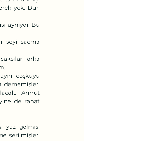
rek yok. Dur, 
m. 
a dememişler. 
acak. Armut 
yine de rahat 
e serilmişler. 