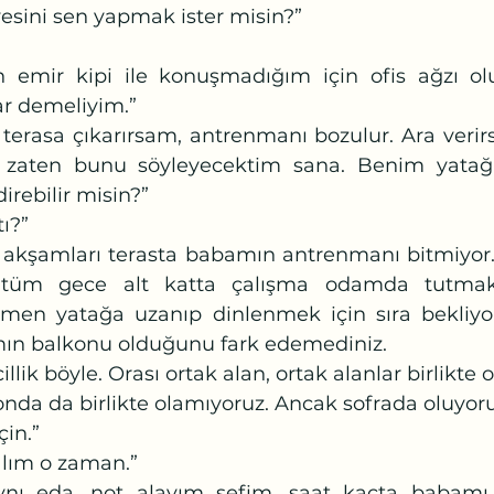
esini sen yapmak ister misin?”
ar demeliyim.”
 zaten bunu söyleyecektim sana. Benim yatağı
rebilir misin?”
tı?”
i tüm gece alt katta çalışma odamda tutmak 
men yatağa uzanıp dinlenmek için sıra bekliyor
ın balkonu olduğunu fark edemediniz. 
illik böyle. Orası ortak alan, ortak alanlar birlikte 
çin.”
lım o zaman.” 