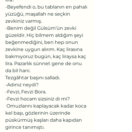
-Beyefendi o, bu tablanın en pahalı 
yüzüğü, maşallah ne seçkin 
zevkiniz varmış.
-Benim değil Gülsüm’ün zevki 
güzeldir. Hiç bilmem aldığım şeyi 
beğenmediğini, ben hep onun 
zevkine uygun alırım. Kaç lirasına 
bakmıyoruz bugün, kaç liraysa kaç 
lira. Pazarlık sünnet gene de onu 
da bil hani.
Tezgâhtar başını salladı.
-Adınız neydi?
-Fevzi, Fevzi Bora.
-Fevzi hocam sizsiniz di mi? 
 Omuzlarını kaplayacak kadar koca 
kel başı, gözlerinin üzerinde 
püskürmüş kaşları daha kapıdan 
girince tanımıştı.