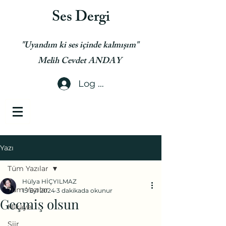
Ses Dergi
"Uyandım ki ses içinde kalmışım"
Melih Cevdet ANDAY
Log In
Yazı
Tüm Yazılar
Hülya HİÇYILMAZ
Tüm Yazılar
15 Eyl 2024
3 dakikada okunur
Geçmiş olsun
Hikaye
Şiir