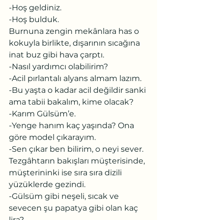
-Hoş geldiniz.
-Hoş bulduk.
Burnuna zengin mekânlara has o 
kokuyla birlikte, dışarının sıcağına 
inat buz gibi hava çarptı.
-Nasıl yardımcı olabilirim?
-Acil pırlantalı alyans almam lazım.
-Bu yaşta o kadar acil değildir sanki 
ama tabii bakalım, kime olacak?
-Karım Gülsüm’e.
-Yenge hanım kaç yaşında? Ona 
göre model çıkarayım.
-Sen çıkar ben bilirim, o neyi sever.
Tezgâhtarın bakışları müşterisinde, 
müşterininki ise sıra sıra dizili 
yüzüklerde gezindi.
-Gülsüm gibi neşeli, sıcak ve 
sevecen şu papatya gibi olan kaç 
lira?