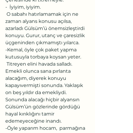
-  İyiyim, iyiyim.
 O sabahı hatırlamamak için ne 
zaman alyans konusu açılsa, 
azarladı Gülsüm’ü önemsizleştirdi 
konuyu. Gurur, utanç ve çaresizlik 
üçgeninden çıkmamıştı yılarca.
-Kemal, öyle çok paket yapma 
kutusuyla torbaya koysan yeter.
 Titreyen elini havada salladı. 
Emekli olunca sana pırlanta 
alacağım, diyerek konuyu 
kapayıvermişti sonunda. Yaklaşık 
on beş yıldır da emekliydi. 
Sonunda alacağı hiçbir alyansın 
Gülsüm’ün gözlerinde gördüğü 
hayal kırıklığını tamir 
edemeyeceğine inandı.
-Öyle yaparım hocam,  parmağına 