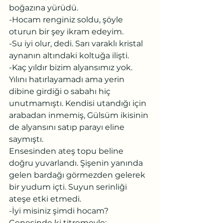
boğazına yürüdü.
-Hocam renginiz soldu, şöyle 
oturun bir şey ikram edeyim.
-Su iyi olur, dedi. Sarı varaklı kristal 
aynanın altındaki koltuğa ilişti. 
-Kaç yıldır bizim alyansımız yok.
Yılını hatırlayamadı ama yerin 
dibine girdiği o sabahı hiç 
unutmamıştı. Kendisi utandığı için 
arabadan inmemiş, Gülsüm ikisinin 
de alyansını satıp parayı eline 
saymıştı.
Ensesinden ateş topu beline 
doğru yuvarlandı. Şişenin yanında 
gelen bardağı görmezden gelerek 
bir yudum içti. Suyun serinliği 
ateşe etki etmedi.
-İyi misiniz şimdi hocam?
Çenesinde ki titremeyle: