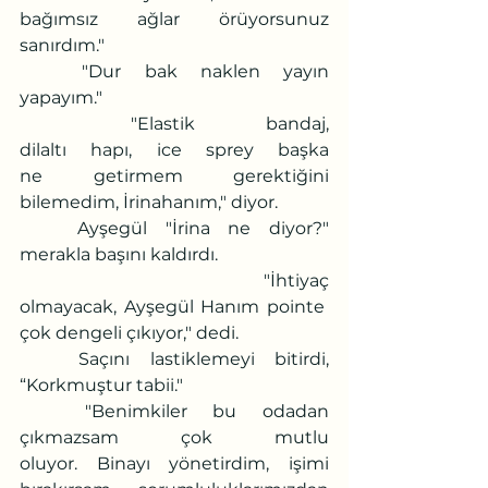
bağımsız ağlar örüyorsunuz 
sanırdım."
	"Dur bak naklen yayın 
yapayım."
	"Elastik bandaj, 
dilaltı hapı, ice sprey başka 
ne getirmem gerektiğini 
bilemedim, İrinahanım," diyor.
	Ayşegül "İrina ne diyor?" 
merakla başını kaldırdı.
	"İhtiyaç 
olmayacak, Ayşegül Hanım pointe 
çok dengeli çıkıyor," dedi.
	Saçını lastiklemeyi bitirdi, 
“Korkmuştur tabii."
	"Benimkiler bu odadan 
çıkmazsam çok mutlu 
oluyor. Binayı yönetirdim, işimi 