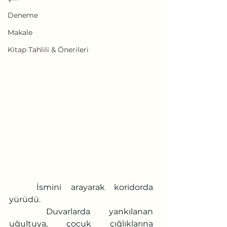
Deneme
Makale
Kitap Tahlili & Önerileri
	İsmini arayarak koridorda 
yürüdü.
	Duvarlarda yankılanan 
uğultuya, çocuk çığlıklarına 