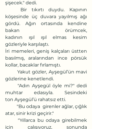
şişecek." dedi.
	Bir tıkırtı duydu. Kapının 
köşesinde üç duvara yayılmış ağı 
gördü. Ağın ortasında kendine 
bakan örümcek, 
kadının ışıl ışıl elmas kesim 
gözleriyle karşılaştı.
İri memeleri, geniş kalçaları üstten 
basılmış, aralarından ince pörsük 
kollar, bacaklar fırlamıştı. 
	Yakut gözler, Ayşegül’ün mavi 
gözlerine kenetlendi.
	"Adın Ayşegül öyle mi?" dedi 
muhtar edasıyla. Sesindeki 
ton Ayşegül’ü rahatsız etti.
	"Bu odaya  girenler ağlar, çığlık 
atar, sinir krizi geçirir."
	"Yıllarca bu odaya girebilmek 
için çalışıyoruz, sonunda 