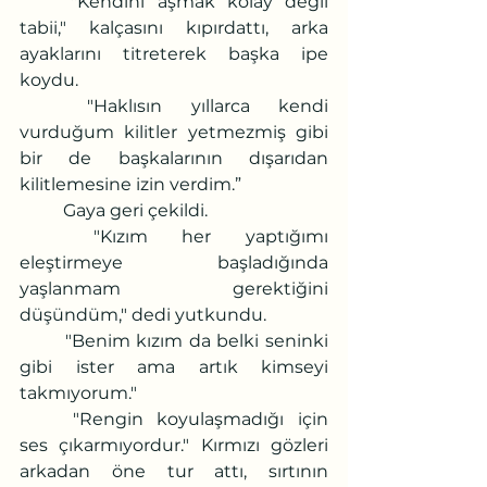
	"Kendini aşmak kolay değil 
tabii," kalçasını kıpırdattı, arka 
ayaklarını titreterek başka ipe 
koydu. 
	"Haklısın yıllarca kendi 
vurduğum kilitler yetmezmiş gibi 
bir de başkalarının dışarıdan 
kilitlemesine izin verdim.”
	Gaya geri çekildi. 
	"Kızım her yaptığımı 
eleştirmeye başladığında 
yaşlanmam gerektiğini 
düşündüm," dedi yutkundu.
	"Benim kızım da belki seninki 
gibi ister ama artık kimseyi 
takmıyorum."
	"Rengin koyulaşmadığı için 
ses çıkarmıyordur." Kırmızı gözleri 
arkadan öne tur attı, sırtının 