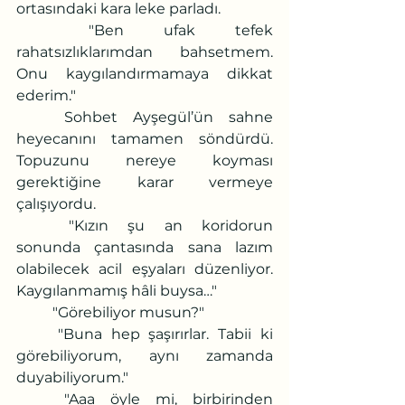
ortasındaki kara leke parladı.
	"Ben ufak tefek 
rahatsızlıklarımdan bahsetmem. 
Onu kaygılandırmamaya dikkat 
ederim." 
	Sohbet Ayşegül’ün sahne 
heyecanını tamamen söndürdü. 
Topuzunu nereye koyması 
gerektiğine karar vermeye 
çalışıyordu.
	"Kızın şu an koridorun 
sonunda çantasında sana lazım 
olabilecek acil eşyaları düzenliyor. 
Kaygılanmamış hâli buysa…"
	"Görebiliyor musun?"
	"Buna hep şaşırırlar. Tabii ki 
görebiliyorum, aynı zamanda 
duyabiliyorum."
	"Aaa öyle mi, birbirinden 