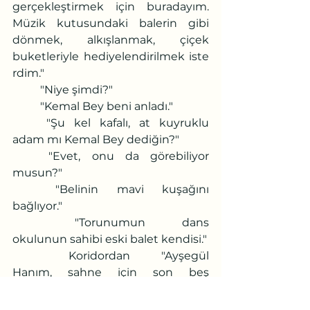
gerçekleştirmek için buradayım. 
Müzik kutusundaki balerin gibi 
dönmek, alkışlanmak, çiçek 
buketleriyle hediyelendirilmek iste
rdim." 
	"Niye şimdi?"
	"Kemal Bey beni anladı."
	"Şu kel kafalı, at kuyruklu 
adam mı Kemal Bey dediğin?"
	"Evet, onu da görebiliyor 
musun?"
	"Belinin mavi kuşağını 
bağlıyor."
	"Torunumun dans 
okulunun sahibi eski balet kendisi."
	Koridordan "Ayşegül 
Hanım, sahne için son beş 
dakika..." sesi duyuldu.
	Elbisesini giydi, pabuçlarını 