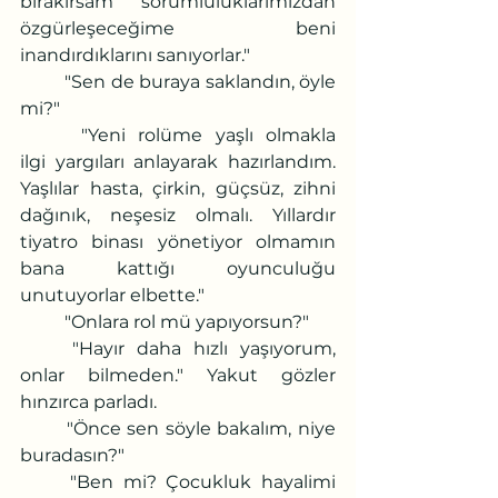
bırakırsam sorumluluklarımızdan 
özgürleşeceğime beni 
inandırdıklarını sanıyorlar."
	"Sen de buraya saklandın, öyle 
mi?"
 	"Yeni rolüme yaşlı olmakla 
ilgi yargıları anlayarak hazırlandım. 
Yaşlılar hasta, çirkin, güçsüz, zihni 
dağınık, neşesiz olmalı. Yıllardır 
tiyatro binası yönetiyor olmamın 
bana kattığı oyunculuğu 
unutuyorlar elbette."
	"Onlara rol mü yapıyorsun?"
	"Hayır daha hızlı yaşıyorum, 
onlar bilmeden." Yakut gözler 
hınzırca parladı.
	"Önce sen söyle bakalım, niye 
buradasın?"
	"Ben mi? Çocukluk hayalimi 