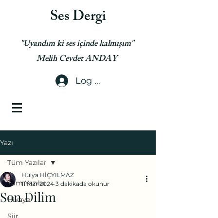
Ses Dergi
"Uyandım ki ses içinde kalmışım"
Melih Cevdet ANDAY
Log In
Yazı
Tüm Yazılar
Hülya HİÇYILMAZ
Tüm Yazılar
11 Mar 2024
3 dakikada okunur
Son Dilim
Hikaye
Şiir