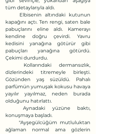
gibi sevinçle, yukarıdan aşağıya 
tüm detaylarıyla aldı.
	Elbisenin altındaki kutunun 
kapağını açtı. Ten rengi, saten bale 
pabuçlarını eline aldı. Kamerayı 
kendine doğru çevirdi. Yavru 
kedisini yanağına götürür gibi 
pabuçları yanağına götürdü. 
Çekimi durdurdu.
	Kollarındaki dermansızlık, 
dizlerindeki titremeyle birleşti. 
Gözünden yaş süzüldü. Pahalı 
parfümün yumuşak kokusu havaya 
yayılır yayılmaz, neden burada 
olduğunu hatırlattı.
	Aynadaki yüzüne baktı, 
konuşmaya başladı.
	"Ayşegülcüğüm mutluluktan 
ağlaman normal ama gözlerin 