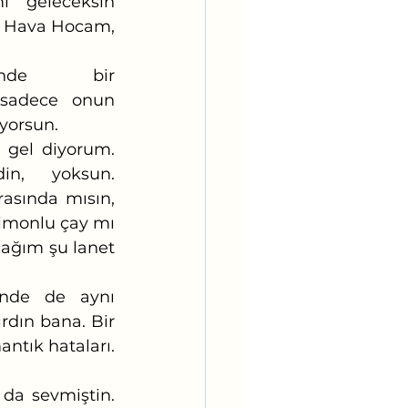
 geleceksin 
et Hava Hocam, 
de bir 
n sadece onun 
yorsun. 
n, yoksun. 
asında mısın, 
limonlu çay mı 
ağım şu lanet 
rdın bana. Bir 
ntık hataları. 