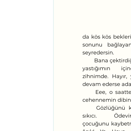
da kös kös bekler
sonunu bağlayam
seyredersin. 
	Bana çektirdiğin nedir, yahu! Daha dün gece bilmem kaçta, gelip yorganımın 
yastığımın iç
zihnimde. Hayır, 
devam ederse ada
	Eee, o saatte zihnimin muhtelif köşelerin de raks ediyordun, şimdi hangi 
cehennemin dibind
	Gözlüğünü kaybetmiş bir yaşlı dedenin öyküsünü mü yazsam? Ay çok 
sıkıcı. Öde
çocuğunu kaybetmiş