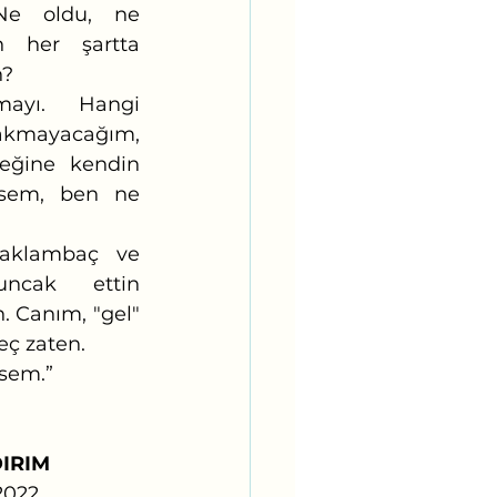
Ne oldu, ne 
 her şartta 
? 
ayacağım, 
ğine kendin 
nsem, ben ne 
cak ettin 
 Canım, "gel" 
ç zaten. 
esem.”
DIRIM
sım 2022