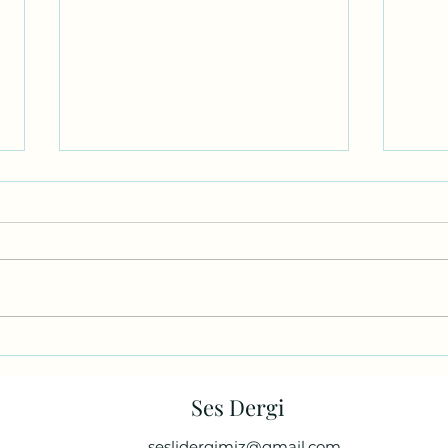
AMCAM
POR
Ses Dergi
seslidergimiz@gmail.com