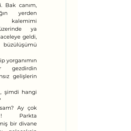
. Bak canım, 
ğın yerden 
lemimi 
üzerinde ya 
celeye geldi, 
 büzülüşümü 
 gezdirdin 
z gelişlerin 
?
! Parkta 
iş bir divane 