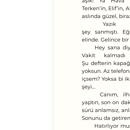
âşık! Ya Hava s
Terken’in, Elif’in,
aslında güzel, bir
 Yazık k
şey sanmıştı. Eğit
elinde. Gelince bi
	Hey sana diyorum! İlham mısın, peri misin, düş müsün? Çık gel diyorum. 
Vakit kalmadı
Şu defterin kapağ
yoksun. Az telefona
içsem? Yoksa bi i
şeyi…
 	Canım, ilhamım… Gel haydi. Bak son dakikalar. Geçende de aynı 
yaptın, son on daki
sürü anlamsız, anl
Sonunu da getirem
	Hatırlıyor musun bir kaç ay önce zamanında geldin? Konuyu da sevmiştin. 