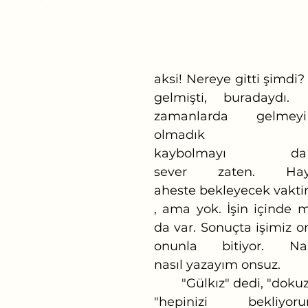
	Ha
aksi! Nereye gitti şimdi
gelmişti, buradaydı. 
zamanlarda gelme
olmadık zama
kaybolmayı 
sever zaten. Hayı
aheste bekleyecek vakt
, ama yok. İşin içinde 
da var. Sonuçta işimiz on
onunla bitiyor. Nas
nasıl yazayım onsuz.
	"Gülkız" dedi, "dokuz elli beş" dedi, 
"hepinizi bekliyor