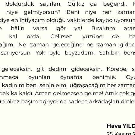
doldurduk satırları. Gülkız da beğendi. 
di niye gelmiyorsun? Beni niye her zaman
iye en ihtiyacım olduğu vakitlerde kayboluyorsun
n kal orda. Gelirsen yüzüne de bakm
ağım. Ne zaman geleceğine ne zaman gidece
i sanıyorsun. Yok öyle beyzadem! Sahibin be
nmaca oyunları oynama benimle. Oyun
kadınım ben, seninle mi uğraşacağım her zaman.
dakika kaldı. Aman gelmezsen gelme! Artık çok ge
ün biraz başım ağrıyor da sadece arkadaşları dinl
Hava YIL
													25 Ka