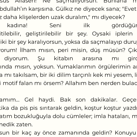
us Allasen! Ne saçmalıyorsun. Bunlarla mı
 Abdullah’ın karşısına. Gülkız ne diyecek sana; "Ev
az daha klişelerden uzak duralım," mı diyecek? 
adına! Seni ilk gördüğün
ilebilir, geliştirilebilir bir şey. Oysaki ipleri
r iki bir şey karalıyorsun, yoksa da saçmalayıp duru
 diyorum. Şu kitabın arasına mı girdi
ında mısın, yoksun. Yumaklarımın örgülerimin ar
 mı takılsam, bir iki dilim tarçınlı kek mi yesem, 
ki motif falan mı örsem? Allahım ben nerden bulac
ka da pis pis sırıtarak geldin, koştur koştur yazdı
atım bozukluğuyla dolu cümleler; imla hataları, ma
edik zaten.