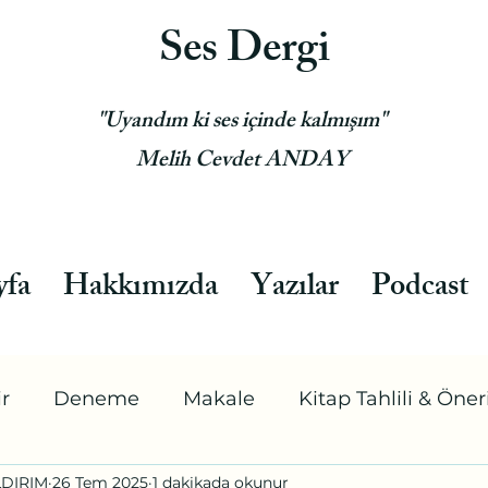
Ses Dergi
"Uyandım ki ses içinde kalmışım"
Melih Cevdet ANDAY
yfa
Hakkımızda
Yazılar
Podcast
ir
Deneme
Makale
Kitap Tahlili & Öneri
LDIRIM
26 Tem 2025
1 dakikada okunur