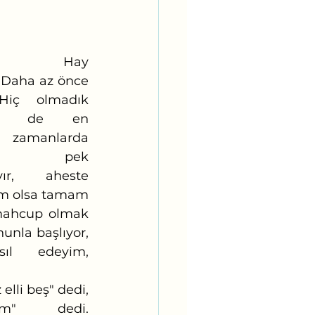
y 
? Daha az önce 
Hiç olmadık 
yi de en 
nlarda 
da pek 
r, aheste 
im olsa tamam
mahcup olmak 
unla başlıyor, 
ıl edeyim, 
um" dedi.  