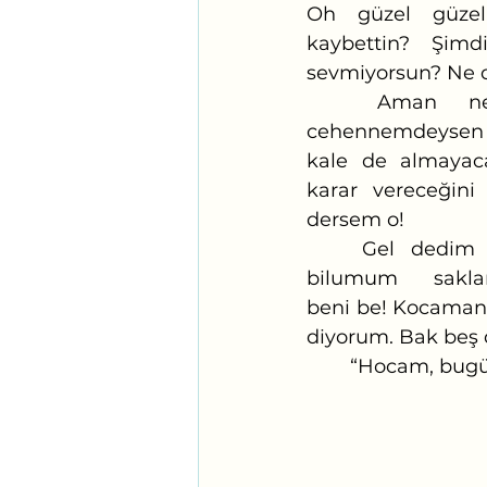
Oh güzel güzel 
kaybettin? Şim
sevmiyorsun? Ne d
	Aman ne hâlin varsa gör ya! Bıraktım aramayı. Hangi 
cehennemdeyse
kale de almayac
karar vereceğin
dersem o!
	Gel dedim geleceksin, git dedim gideceksin. Körebe, saklambaç ve 
bilumum sakla
beni be! Kocaman 
diyorum. Bak beş 
 	“Hocam, bug