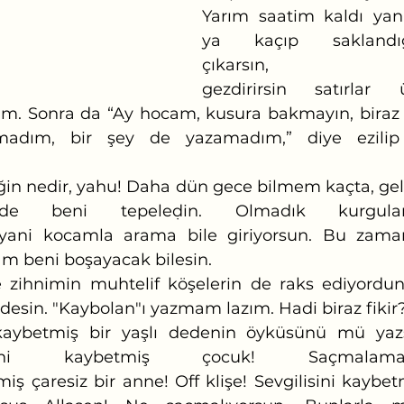
Yarım saatim kaldı yani
ya kaçıp saklandı
çıkarsın, ka
gezdirirsin satırlar 
im. Sonra da “Ay hocam, kusura bakmayın, biraz a
adım, bir şey de yazamadım,” diye ezilip
inde beni tepeleḍin. Olmadık kurgular
yani kocamla arama bile giriyorsun. Bu zamansı
m beni boşayacak bilesin.
esin. "Kaybolan"ı yazmam lazım. Hadi biraz fikir
vini kaybetmiş çocuk! Saçmalama
 çaresiz bir anne! Off klişe! Sevgilisini kaybetm