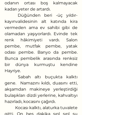
odanın ortası boş kalmayacak 
kadarı yeter de artardı.
	Düğünden beri -üç yıldır- 
kayınvalidesinin alt katında kira 
vermeden ama ev sahibi gibi de 
olamadan yaşıyorlardı. Evinde tek 
renk hâkimiyeti vardı. Salon 
pembe, mutfak pembe, yatak 
odası pembe. Banyo da pembe. 
Bunca pembelik arasında renksiz 
bir dünya kurmuştu kendine 
Hayriye.
	Sabah altı buçukta kalktı 
gene.  Namazını kıldı, duasını etti, 
akşamdan makineye yerleştirdiği 
bulaşıkları dizdi yerlerine, kahvaltıyı 
hazırladı, kocasını çağırdı. 
	Kocası kalktı, alaturka tuvalete 
gitti. On beş dakika şırıl şırıl su 