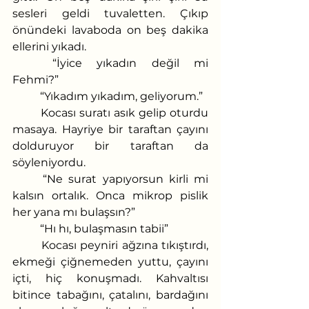
sesleri geldi tuvaletten. Çıkıp 
önündeki lavaboda on beş dakika 
ellerini yıkadı. 
	“İyice yıkadın değil mi 
Fehmi?”
	“Yıkadım yıkadım, geliyorum.”
	Kocası suratı asık gelip oturdu 
masaya. Hayriye bir taraftan çayını 
dolduruyor bir taraftan da 
söyleniyordu.
	“Ne surat yapıyorsun kirli mi 
kalsın ortalık. Onca mikrop pislik 
her yana mı bulaşsın?”
	“Hı hı, bulaşmasın tabii”
	Kocası peyniri ağzına tıkıştırdı, 
ekmeği çiğnemeden yuttu, çayını 
içti, hiç konuşmadı. Kahvaltısı 
bitince tabağını, çatalını, bardağını 