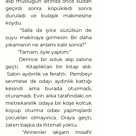
alıp musluğun altında önce sudan 
geçirdi sonra köpükledi sonra 
duruladı ve bulaşık makinesine 
koydu.
	“Salla da iyice süzülsün de 
suyu makinaya girmesin. Bir daha 
yıkamanın ne anlamı kalır sonra?”
	“Tamam, öyle yaptım.” 
	Derince bir soluk alıp salona 
geçti.  Kitaplıktan bir kitap aldı. 
 Salon aydınlık ve ferahtı.  Pembeyi 
sevmese de odayı aydınlık kattığı 
kesindi ama burada oturmadı, 
oturamadı. Evin arka tarafındaki on 
metrekarelik odaya bir köşe koltuk 
koyup oturma odası yapmışlardı 
çocukları olmayınca. Oraya geçti, 
zaten başka da ihtimali yoktu. 
	“Annenler 'akşam misafir 