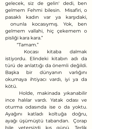
gelecek, siz de gelin' dedi, ben 
gelmem Fehmi bilesin.  Misafiri, o 
pasaklı kadın var ya karşıdaki, 
 onunla kocasıymış. Yok, ben 
gelmem vallahi, hiç çekemem o 
pisliği kara kara.”
	“Tamam.”
	Kocası kitaba dalmak 
istiyordu. Elindeki kitabın adı da 
türü de anlattığı da önemli değildi. 
Başka bir dünyanın varlığını 
okumaya ihtiyacı vardı, iyi ya da 
kötü.
	Holde, makinada yıkanabilir 
ince halılar vardı. Yatak odası ve 
oturma odasında ise o da yoktu. 
Ayağını katladı koltuğa doğru, 
ayağı üşümüştü tabandan.  Çorap 
bile yetersizdi kış günü. Terlik 