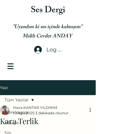
Ses Dergi
"Uyandım ki ses içinde kalmışım"
Melih Cevdet ANDAY
Log In
Yazı
Tüm Yazılar
Hava KANTAR YILDIRIM
Tüm Yazılar
19 Ağu 2025
3 dakikada okunur
Kara Terlik
Hikaye
Şiir