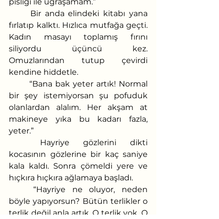
pisliği ile uğraşamam.”
	Bir anda elindeki kitabı yana 
fırlatıp kalktı. Hızlıca mutfağa geçti. 
Kadın masayı toplamış fırını 
siliyordu üçüncü kez. 
Omuzlarından tutup çevirdi 
kendine hiddetle. 
	“Bana bak yeter artık! Normal 
bir şey istemiyorsan şu pofuduk 
olanlardan alalım. Her akşam at 
makineye yıka bu kadarı fazla, 
yeter.”
	Hayriye gözlerini dikti 
kocasının gözlerine bir kaç saniye 
kala kaldı. Sonra çömeldi yere ve 
hıçkıra hıçkıra ağlamaya başladı.
	“Hayriye ne oluyor, neden 
böyle yapıyorsun? Bütün terlikler o 
terlik değil anla artık. O terlik yok. O 