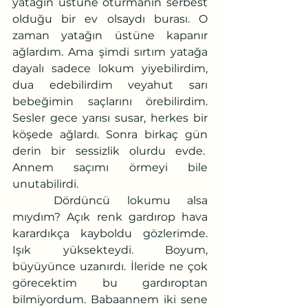
yatağın üstüne oturmanın serbest 
olduğu bir ev olsaydı burası. O 
zaman yatağın üstüne kapanır 
ağlardım. Ama şimdi sırtım yatağa 
dayalı sadece lokum yiyebilirdim, 
dua edebilirdim veyahut sarı 
bebeğimin saçlarını örebilirdim. 
Sesler gece yarısı susar, herkes bir 
köşede ağlardı. Sonra birkaç gün 
derin bir sessizlik olurdu evde.  
Annem saçımı örmeyi bile 
unutabilirdi.
	Dördüncü lokumu alsa 
mıydım? Açık renk gardırop hava 
karardıkça kayboldu gözlerimde. 
Işık yüksekteydi. Boyum, 
büyüyünce uzanırdı. İleride ne çok 
görecektim bu gardıroptan 
bilmiyordum. Babaannem iki sene 