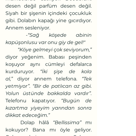
desen değil parfüm desen değil. 
Siyah bir şişenin içindeki çocukluk 
gibi. Dolabın kapağı yine gıcırdıyor. 
Annem sesleniyor.
	-
“Sağ köşede abinin 
kapüşonlusu var onu giy de gel!"
	“Köye gelmeyi çok seviyorum,”
diyor yeğenim. Babası peşinden 
koşuyor aynı cümleyi defalarca 
kurduruyor. 
“İki şişe de kola 
al,”
 diyor annem telefona. 
“Tek 
yetmiyor”. “Bir de patlıcan az gibi. 
Yolun üstünde bakkalda vardır”. 
Telefonu kapatıyor
. “Bugün de 
kızartma yiyeyim yarından sonra 
dikkat edeceğim.”
Dolap hâlâ 
“Bellissima”
 mı 
kokuyor? Bana mı öyle geliyor. 