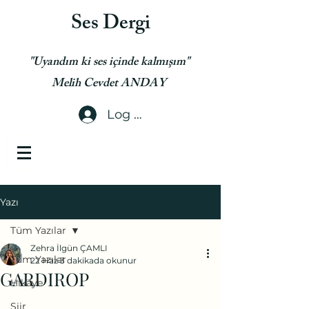
Ses Dergi
"Uyandım ki ses içinde kalmışım"
Melih Cevdet ANDAY
Log In
Yazı
Tüm Yazılar
Zehra İlgün ÇAMLI
Tüm Yazılar
22 Haz
3 dakikada okunur
GARDIROP
Hikaye
Şiir