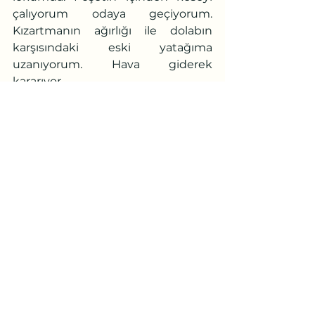
çalıyorum odaya geçiyorum. 
Kızartmanın ağırlığı ile dolabın 
karşısındaki eski yatağıma 
uzanıyorum. Hava giderek 
kararıyor.
	-“Ne demek istedin?”
 diyor biri 
diğerine.
	-
“Anam bir şey demedik.”
	-“Ben senin ciğerini 
biliyorum.”
	-“Manyaksın sen manyak!” 
	Sesler yükseliyor. Birazdan 
camiden ezandan önceki 
“dıııdt”
sesi gelecek.
	- “
Bir daha da gelirsem 
seninle buraya! Akşama kadar 
canım çıktı hiç mi değeri yok!” 
	- “
Ne bok yersen ye!”
 diyor 