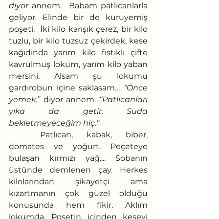
diyor 
annem.  Babam patlıcanlarla 
geliyor. Elinde bir de kuruyemiş 
poşeti.  İki kilo karışık çerez, bir kilo 
tuzlu, bir kilo tuzsuz çekirdek, kese 
kağıdında yarım kilo fıstıklı çifte 
kavrulmuş lokum, yarım kilo yaban 
mersini. Alsam şu lokumu 
gardırobun içine saklasam… 
“Önce 
yemek,”
 diyor annem. 
“Patlıcanları 
yıka da getir. Suda 
bekletmeyeceğim hiç.” 
	Patlıcan, kabak, biber, 
domates ve yoğurt. Peçeteye 
bulaşan kırmızı yağ.... Sobanın 
üstünde demlenen çay. Herkes 
kilolarından şikayetçi ama 
kızartmanın çok güzel olduğu 
konusunda hem fikir. Aklım 
lokumda. Poşetin içinden keseyi 