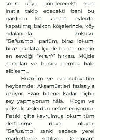
sonra köye gönderecekti ama 
inatla takip edecekti beni bu 
gardırop kıt kanaat evlerde, 
kapatılmış balkon köşelerinde, köy 
odalarında. Kokusu, 
“Bellissima”
 parfüm, biraz lokum, 
biraz çikolata. İçinde babaannemin 
en sevdiği “
Mısırlı”
 hırkası. Müjde 
çorapları ve benim pembe balo 
elbisem…
	Hüznüm ve mahcubiyetim 
heybemde. Akşamüstleri fazlasıyla 
üzüyor. Ezan bitene kadar hiçbir 
şey yapmıyorum hâlâ.  Kızgın ve 
yüksek seslerden nefret ediyorum. 
Fıstıklı çifte kavrulmuş lokum tüm 
dertlerime deva oluyor. 
“Bellissima”
 sanki sadece yerel 
marketlerde satılıyor. Deodorant 