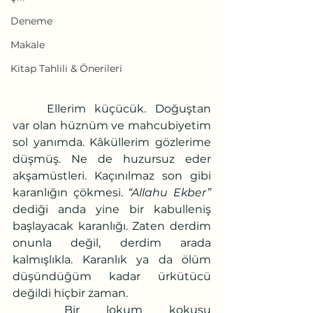
Deneme
Makale
Kitap Tahlili & Önerileri
	Ellerim küçücük. Doğuştan 
var olan hüznüm ve mahcubiyetim 
sol yanımda. Kâküllerim gözlerime 
düşmüş. Ne de huzursuz eder 
akşamüstleri. Kaçınılmaz son gibi 
karanlığın çökmesi. 
“Allahu Ekber”
dediği anda yine bir kabulleniş 
başlayacak karanlığı. Zaten derdim 
onunla değil, derdim arada 
kalmışlıkla. Karanlık ya da ölüm 
düşündüğüm kadar ürkütücü 
değildi hiçbir zaman.
	Bir lokum kokusu 