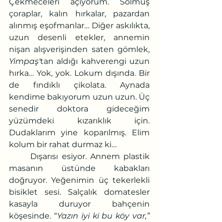
Çekmeceleri açıyorum. Solmuş 
çoraplar, kalın hırkalar, pazardan 
alınmış eşofmanlar… Diğer askılıkta, 
uzun desenli etekler, annemin 
nişan alışverişinden saten gömlek, 
Yimpaş'
tan aldığı kahverengi uzun 
hırka… Yok, yok. Lokum dışında. Bir 
de fındıklı çikolata. Aynada 
kendime bakıyorum uzun uzun. Üç 
senedir doktora gideceğim 
yüzümdeki kızarıklık için. 
Dudaklarım yine koparılmış. Elim 
kolum bir rahat durmaz ki…
	Dışarısı esiyor. Annem plastik 
masanın üstünde kabakları 
doğruyor. Yeğenimin üç tekerlekli 
bisiklet sesi. Salçalık domatesler 
kasayla duruyor bahçenin 
köşesinde. “
Yazın iyi ki bu köy var,” 