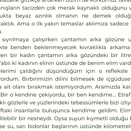
labalık gittikçe artarken bizim de korkumuz tavan
ışların tacizden çok merak kaynaklı olduğunu v
lukta beyaz azınlık olmanın ne demek olduğu
ktık. Ama o ilk yakın temaslar aklımıza sadece ta
.
ikte benden beklenmeyecek kıvraklıkla arkam
den bir kadın çantamın arka gözündeki bir litreli
Tabii ki kadının elinin üstünde de benim elim vard
lerimi çaldığını düşündüğüm için o refleksle k
ordum. Birbirimizin dilini bilmesek de içgüdüsel
a ait olanı bırakmak istemiyordum. Aramızda kala
 Bir o kendine çekiyordu, bir ben kendime... Etraf
lı gözlerle ve yüzlerindeki tebessümlerle bizi izliyo
ilebilir bir nesneydi. Oysa suyun kıymetli olduğu 
 ise su, sarı bidonlar başlarının üstünde kilometr