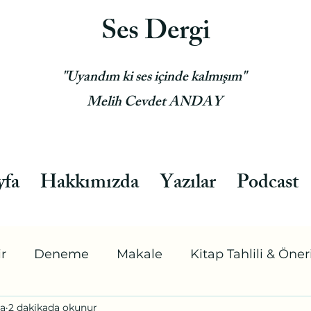
Ses Dergi
"Uyandım ki ses içinde kalmışım"
Melih Cevdet ANDAY
yfa
Hakkımızda
Yazılar
Podcast
ir
Deneme
Makale
Kitap Tahlili & Öneri
a
2 dakikada okunur