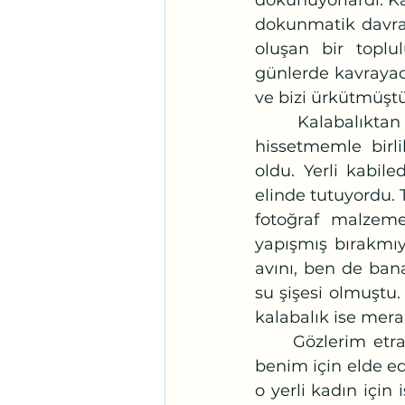
dokunuyorlardı. Ka
dokunmatik davran
oluşan bir toplu
günlerde kavrayaca
ve bizi ürkütmüştü
	Kalabalıktan sıyrılmaya çalışırken çantamın arka gözüne uzanan bir eli 
hissetmemle birl
oldu. Yerli kabile
elinde tutuyordu. 
fotoğraf malzeme
yapışmış bırakmıy
avını, ben de ban
su şişesi olmuştu.
kalabalık ise merak
	Gözlerim etraftaki insanlarla buluşunca kendime geldim. Elimdeki su şişesi 
benim için elde ed
o yerli kadın için