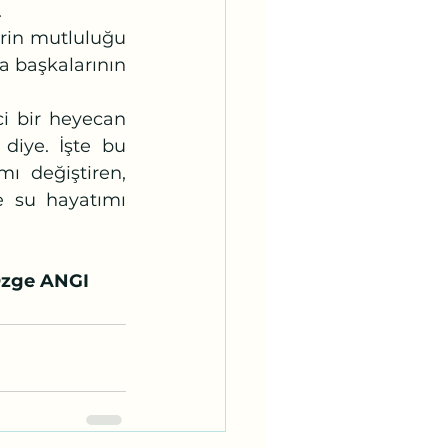
.
a başkalarının 
diye. İşte bu 
 değiştiren, 
e su hayatımı 
zge ANGI