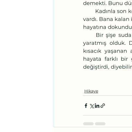
demekti. Bunu dü
	Kadınla son kez göz göze geldiğimizde yüzünde kazandığı zaferin mutluluğu 
vardı. Bana kalan 
hayatına dokundu
	Bir şişe suda kısa süreli fırtına kopararak pazar yerinde geçici bir heyecan 
yaratmış olduk. D
kısacık yaşanan a
hayata farklı bir
değiştirdi, diyebilir
Hikaye