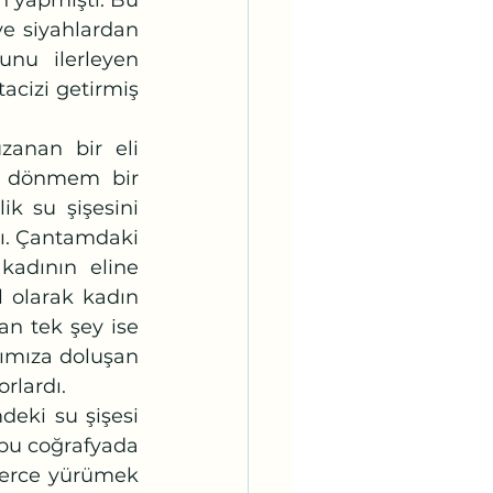
 yapmıştı. Bu 
e siyahlardan 
nu ilerleyen 
cizi getirmiş 
a dönmem bir 
k su şişesini 
ı. Çantamdaki 
adının eline 
 olarak kadın 
n tek şey ise 
ımıza doluşan 
rlardı. 
bu coğrafyada 
elerce yürümek 