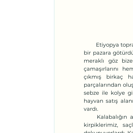
	Etiyopya topraklarına ayak basar basmaz bizi tüm kabilelerin alışveriş yaptığı 
bir pazara götürdü
meraklı göz bize
çamaşırlarını hem
çıkmış birkaç h
parçalarından olu
sebze ile kolye gib
hayvan satış alan
vardı.
	Kalabalığın arasına karışınca bir anda etrafımızı saran kara derili insanlar 
kirpiklerimiz, sa