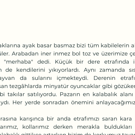
ler. Arabadan iner inmez bol toz ve üzerimize çev
 "merhaba" dedi. Küçük bir dere etrafında i
 de kendilerini yıkıyorlardı. Aynı zamanda sıs
ayvan da sularını içmekteydi. Derenin etraf
şan tezgâhlarda minyatür oyuncaklar gibi gözüken 
i takılar satılıyordu. Pazarın en kalabalık alanı çi
ıydı. Her yerde sonradan önemini anlayacağımız 
çlarımız, kollarımız derken merakla buldukları