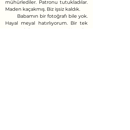
mühürlediler. Patronu tutukladılar. 
Maden kaçakmış. Biz işsiz kaldık.
	Babamın bir fotoğrafı bile yok. 
Hayal meyal hatırlıyorum. Bir tek 
cenazesini unutamıyorum. Her gün 
başımı yastığa koyduğumda 
gözümün önüne gelir, morarmış. 
Sonra derin mavi gözleri... Bizi ne 
kadar sevdiğini soramadan uyuya 
kalırım hep. 
	He ya Selim abim iyi sigara 
içerdi. Rahmetli koahtan öldü. Aha 
bu fotoğrafla, ağabeyimin 
başındaki 
kasket babamdan yadigâr. 
	He arada bir çıkarır koklarım.
Abdullah TEMİZKAN
https://twitter.com/_Henk_Heijman