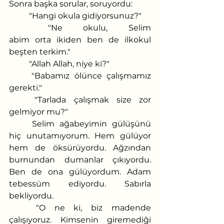
Sonra başka sorular, soruyordu:
	"Hangi okula gidiyorsunuz?" 
	"Ne okulu, Selim 
abim orta ikiden ben de ilkokul 
beşten terkim." 
	"Allah Allah, niye ki?"
	"Babamız ölünce çalışmamız 
gerekti."
	"Tarlada çalışmak size zor 
gelmiyor mu?"
	Selim ağabeyimin gülüşünü 
hiç unutamıyorum. Hem gülüyor 
hem de öksürüyordu. Ağzından 
burnundan dumanlar çıkıyordu. 
Ben de ona gülüyordum. Adam 
tebessüm ediyordu. Sabırla 
bekliyordu.
	"O ne ki, biz madende 
çalışıyoruz. Kimsenin giremediği 