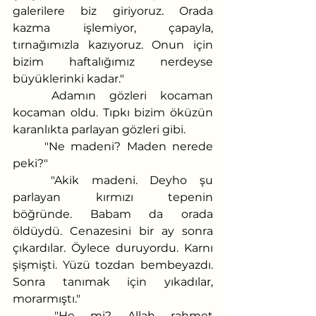
galerilere biz giriyoruz. Orada 
kazma işlemiyor, çapayla, 
tırnağımızla kazıyoruz. Onun için 
bizim haftalığımız nerdeyse 
büyüklerinki kadar." 
	Adamın gözleri kocaman 
kocaman oldu. Tıpkı bizim öküzün 
karanlıkta parlayan gözleri gibi. 
	"Ne madeni? Maden nerede 
peki?" 
	"Akik madeni. Deyho şu 
parlayan kırmızı tepenin 
böğründe. Babam da orada 
öldüydü. Cenazesini bir ay sonra 
çıkardılar. Öylece duruyordu. Karnı 
şişmişti. Yüzü tozdan bembeyazdı. 
Sonra tanımak için yıkadılar, 
morarmıştı." 
	"He mi? Allah rahmet 