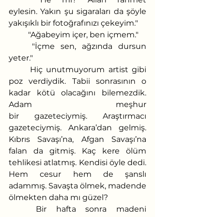
eylesin. Yakın şu sigaraları da şöyle 
yakışıklı bir fotoğrafınızı çekeyim."
	"Ağabeyim içer, ben içmem."
	"İçme sen, ağzında dursun 
yeter." 
	Hiç unutmuyorum artist gibi 
poz verdiydik. Tabii sonrasının o 
kadar kötü olacağını bilemezdik. 
Adam meşhur 
bir gazeteciymiş. Araştırmacı 
gazeteciymiş. Ankara’dan gelmiş. 
Kıbrıs Savaşı’na, Afgan Savaşı’na 
falan da gitmiş. Kaç kere ölüm 
tehlikesi atlatmış. Kendisi öyle dedi. 
Hem cesur hem de şanslı 
adammış. Savaşta ölmek, madende 
ölmekten daha mı güzel? 
	Bir hafta sonra madeni 