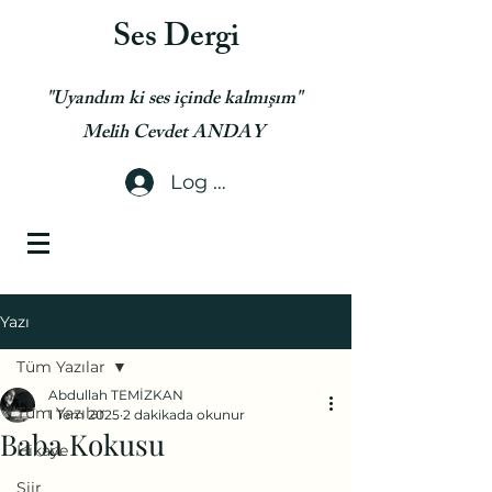
Ses Dergi
"Uyandım ki ses içinde kalmışım"
Melih Cevdet ANDAY
Log In
Yazı
Tüm Yazılar
Abdullah TEMİZKAN
Tüm Yazılar
1 Tem 2025
2 dakikada okunur
Baba Kokusu
Hikaye
Şiir