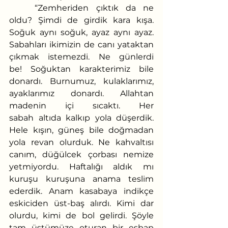
	“Zemheriden çıktık da ne 
oldu? Şimdi de girdik kara kışa. 
Soğuk aynı soğuk, ayaz aynı ayaz. 
Sabahları ikimizin de canı yataktan 
çıkmak istemezdi. Ne günlerdi 
be! Soğuktan karakterimiz bile 
donardı. Burnumuz, kulaklarımız, 
ayaklarımız donardı. Allahtan 
madenin içi sıcaktı. Her 
sabah altıda kalkıp yola düşerdik. 
Hele kışın, güneş bile doğmadan 
yola revan olurduk. Ne kahvaltısı 
canım, düğülcek çorbası nemize 
yetmiyordu. Haftalığı aldık mı 
kuruşu kuruşuna anama teslim 
ederdik. Anam kasabaya indikçe 
eskiciden üst-baş alırdı. Kimi dar 
olurdu, kimi de bol gelirdi. Şöyle 
tam üstümüze oturan bir esbap 