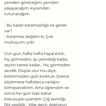
yeniden göreceğim, yeniden 
yaşayacağım, kıyısından 
tutunacağım.
- Bu kadar karamsarlığa ne gerek 
var?
- Karamsar değilim ki. Çok 
mutluyum, çok!
Gün gün, hafta hafta hayal ettik, 
hiç görmeden; ay çekirdeği kadar, 
zeytin tanesi kadar... Hiç görmeden 
sevdik. Düşük olur mu diye, 
birbirimizden gizli, korktuk. Doktor 
söylemese haftalarca varlığını 
bilmeyecektim. Ama öğrendim ve 
sonra her gün taze bahar 
kokusuyla uyandım. Çiğ serinliği, 
filiz yeşilliği... Yıllar geçti, doktorun 