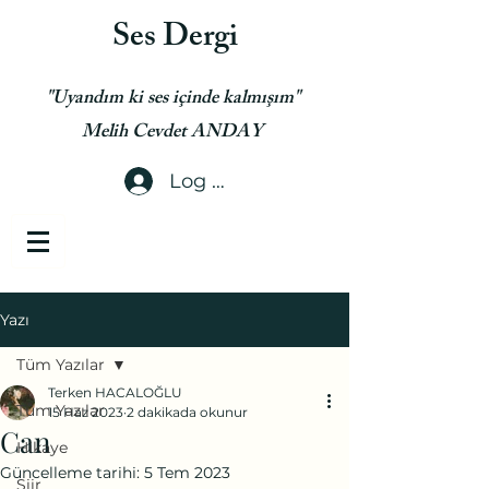
Ses Dergi
"Uyandım ki ses içinde kalmışım"
Melih Cevdet ANDAY
Log In
Yazı
Tüm Yazılar
Terken HACALOĞLU
Tüm Yazılar
15 Haz 2023
2 dakikada okunur
Can
Hikaye
Güncelleme tarihi:
5 Tem 2023
Şiir