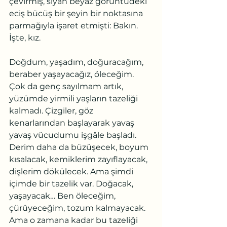
çevirmiş, siyah beyaz görüntüdeki 
eciş bücüş bir şeyin bir noktasına 
parmağıyla işaret etmişti: Bakın. 
İşte, kız.
Doğdum, yaşadım, doğuracağım, 
beraber yaşayacağız, öleceğim. 
Çok da genç sayılmam artık, 
yüzümde yirmili yaşların tazeliği 
kalmadı. Çizgiler, göz 
kenarlarından başlayarak yavaş 
yavaş vücudumu işgâle başladı. 
Derim daha da büzüşecek, boyum 
kısalacak, kemiklerim zayıflayacak, 
dişlerim dökülecek. Ama şimdi 
içimde bir tazelik var. Doğacak, 
yaşayacak… Ben öleceğim, 
çürüyeceğim, tozum kalmayacak. 
Ama o zamana kadar bu tazeliği 