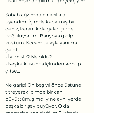
- Karamsar değilim ki, gerçekçiyim.
Sabah ağzımda bir acılıkla 
uyandım. İçimde kabarmış bir 
deniz, karanlık dalgalar içinde 
boğuluyorum. Banyoya gidip 
kustum. Kocam telaşla yanıma 
geldi:
- İyi misin? Ne oldu?
- Keşke kusunca içimden kopup 
gitse…
Ne garip! On beş yıl önce üstüne 
titreyerek içimde bir can 
büyüttüm, şimdi yine aynı yerde 
başka bir şey büyüyor. O da 
canımdan can değil mi? İçimde 
sadece bahar yok muymuş? Ben 
bahar içimde, kış dışımda 