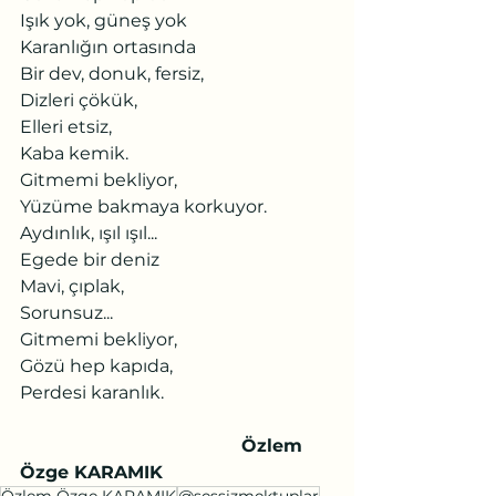
Işık yok, güneş yok
Karanlığın ortasında
Bir dev, donuk, fersiz,
Dizleri çökük,
Elleri etsiz,
Kaba kemik.
Gitmemi bekliyor,
Yüzüme bakmaya korkuyor.
Aydınlık, ışıl ışıl...
Egede bir deniz
Mavi, çıplak,
Sorunsuz...
Gitmemi bekliyor,
Gözü hep kapıda,
Perdesi karanlık.
Özlem 
Özge KARAMIK
Özlem Özge KARAMIK
@sessizmektuplar