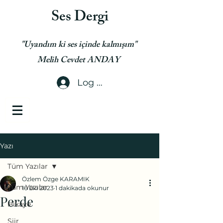
Ses Dergi
"Uyandım ki ses içinde kalmışım"
Melih Cevdet ANDAY
Log In
Yazı
Tüm Yazılar
Özlem Özge KARAMIK
Tüm Yazılar
16 Eki 2023
1 dakikada okunur
Perde
Hikaye
Şiir