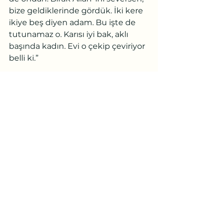
bize geldiklerinde gördük. İki kere 
ikiye beş diyen adam. Bu işte de 
tutunamaz o. Karısı iyi bak, aklı 
başında kadın. Evi o çekip çeviriyor 
belli ki.”
Şenay eline aldığı bardaktaki çayı 
içmeden tekrar sehpaya koydu.
“Hesap bilmiyorsa nasıl 
muhasebecilik yaptırıyorlar? 
Geçen ay terfi etmiş üstelik. Selma 
iyidir, evet, ama eli biraz ağır. Ev işi 
hiç bitmiyor diye şikâyet ediyor. 
Halbuki ben yemek de dahil her 
şeyi sabahtan bitiriveriyorum. 
Sonra böreği de çok yağlı yapıyor.”
Yukarda gürültü kesildi.