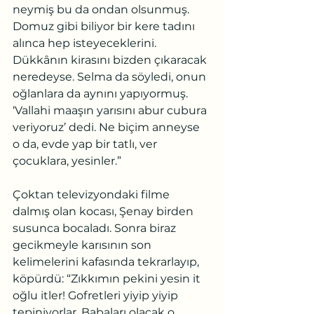
neymiş bu da ondan olsunmuş. 
Domuz gibi biliyor bir kere tadını 
alınca hep isteyeceklerini. 
Dükkânın kirasını bizden çıkaracak 
neredeyse. Selma da söyledi, onun 
oğlanlara da aynını yapıyormuş. 
‘Vallahi maaşın yarısını abur cubura 
veriyoruz’ dedi. Ne biçim anneyse 
o da, evde yap bir tatlı, ver 
çocuklara, yesinler.”
Çoktan televizyondaki filme 
dalmış olan kocası, Şenay birden 
susunca bocaladı. Sonra biraz 
gecikmeyle karısının son 
kelimelerini kafasında tekrarlayıp, 
köpürdü: “Zıkkımın pekini yesin it 
oğlu itler! Gofretleri yiyip yiyip 
tepiniyorlar. Babaları olacak o 