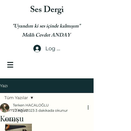
Ses Dergi
"Uyandım ki ses içinde kalmışım"
Melih Cevdet ANDAY
Log In
Yazı
Tüm Yazılar
Terken HACALOĞLU
Tüm Yazılar
22 Ağu 2023
3 dakikada okunur
Komşu
Hikaye
Şiir