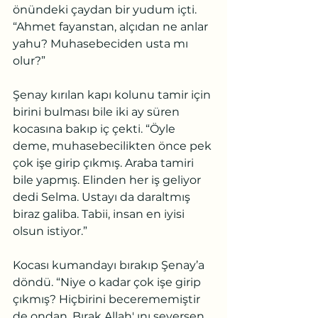
önündeki çaydan bir yudum içti. 
“Ahmet fayanstan, alçıdan ne anlar 
yahu? Muhasebeciden usta mı 
olur?”
Şenay kırılan kapı kolunu tamir için 
birini bulması bile iki ay süren 
kocasına bakıp iç çekti. “Öyle 
deme, muhasebecilikten önce pek 
çok işe girip çıkmış. Araba tamiri 
bile yapmış. Elinden her iş geliyor 
dedi Selma. Ustayı da daraltmış 
biraz galiba. Tabii, insan en iyisi 
olsun istiyor.”
Kocası kumandayı bırakıp Şenay’a 
döndü. “Niye o kadar çok işe girip 
çıkmış? Hiçbirini becerememiştir 
de ondan. Bırak Allah' ını seversen, 