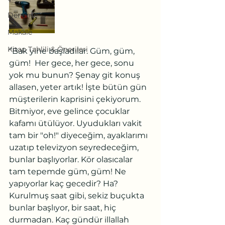
Deneme
Makale
Kitap Tahlili & Önerileri
‘’Bak yine başladılar. Güm, güm, 
güm!  Her gece, her gece, sonu 
yok mu bunun? Şenay git konuş 
allasen, yeter artık! İşte bütün gün 
müşterilerin kaprisini çekiyorum. 
Bitmiyor, eve gelince çocuklar 
kafamı ütülüyor. Uyudukları vakit 
tam bir "oh!" diyeceğim, ayaklarımı 
uzatıp televizyon seyredeceğim, 
bunlar başlıyorlar. Kör olasıcalar 
tam tepemde güm, güm! Ne 
yapıyorlar kaç gecedir? Ha? 
Kurulmuş saat gibi, sekiz buçukta 
bunlar başlıyor, bir saat, hiç 
durmadan. Kaç gündür illallah 