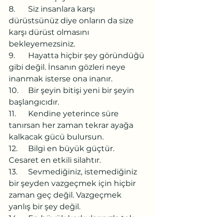
8.	Siz insanlara karşı 
dürüstsünüz diye onların da size 
karşı dürüst olmasını 
bekleyemezsiniz. 
9.	Hayatta hiçbir şey göründüğü 
gibi değil. İnsanın gözleri neye 
inanmak isterse ona inanır.
10.	Bir şeyin bitişi yeni bir şeyin 
başlangıcıdır.
11.	Kendine yeterince süre 
tanırsan her zaman tekrar ayağa 
kalkacak gücü bulursun.
12.	Bilgi en büyük güçtür. 
Cesaret en etkili silahtır.
13.	Sevmediğiniz, istemediğiniz 
bir şeyden vazgeçmek için hiçbir 
zaman geç değil. Vazgeçmek 
yanlış bir şey değil.