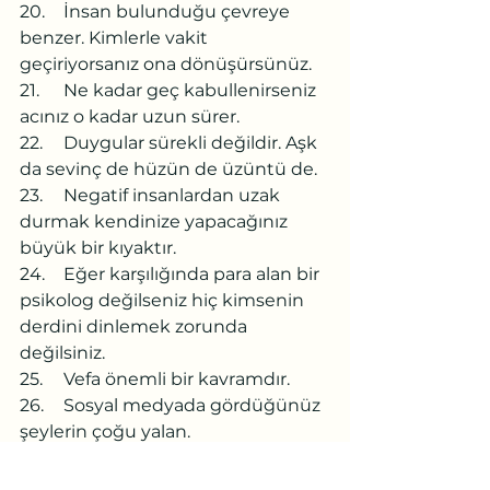
20.	İnsan bulunduğu çevreye 
benzer. Kimlerle vakit 
geçiriyorsanız ona dönüşürsünüz.
21.	Ne kadar geç kabullenirseniz 
acınız o kadar uzun sürer.
22.	Duygular sürekli değildir. Aşk 
da sevinç de hüzün de üzüntü de.
23.	Negatif insanlardan uzak 
durmak kendinize yapacağınız 
büyük bir kıyaktır.
24.	Eğer karşılığında para alan bir 
psikolog değilseniz hiç kimsenin 
derdini dinlemek zorunda 
değilsiniz.
25.	Vefa önemli bir kavramdır.
26.	Sosyal medyada gördüğünüz 
şeylerin çoğu yalan.
27.	Sizi seven insanlar ne olursa 
olsun gönlünüzü almanın bir 