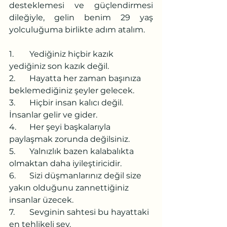
desteklemesi ve güçlendirmesi 
dileğiyle, gelin benim 29 yaş 
yolculuğuma birlikte adım atalım. 
1.	Yediğiniz hiçbir kazık 
yediğiniz son kazık değil. 
2.	Hayatta her zaman başınıza 
beklemediğiniz şeyler gelecek.
3.	Hiçbir insan kalıcı değil. 
İnsanlar gelir ve gider.
4.	Her şeyi başkalarıyla 
paylaşmak zorunda değilsiniz.
5.	Yalnızlık bazen kalabalıkta 
olmaktan daha iyileştiricidir.
6.	Sizi düşmanlarınız değil size 
yakın olduğunu zannettiğiniz 
insanlar üzecek.
7.	Sevginin sahtesi bu hayattaki 
en tehlikeli şey.