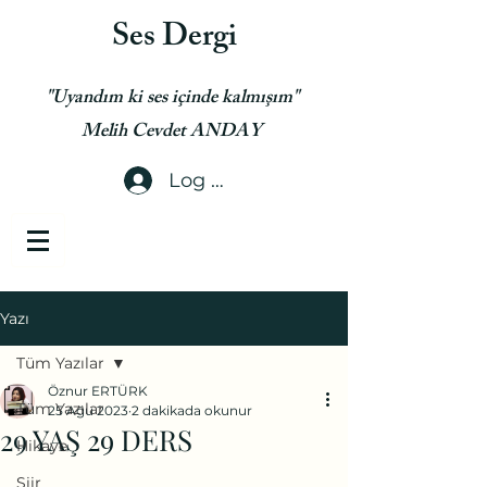
Ses Dergi
"Uyandım ki ses içinde kalmışım"
Melih Cevdet ANDAY
Log In
Yazı
Tüm Yazılar
Öznur ERTÜRK
Tüm Yazılar
25 Ağu 2023
2 dakikada okunur
29 YAŞ 29 DERS
Hikaye
Şiir