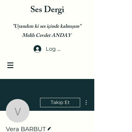
Ses Dergi
"Uyandım ki ses içinde kalmışım"
Melih Cevdet ANDAY
Log In
Diğer Eylemler
Takip Et
Vera BARBUT
Yazar
Vera BARBUT