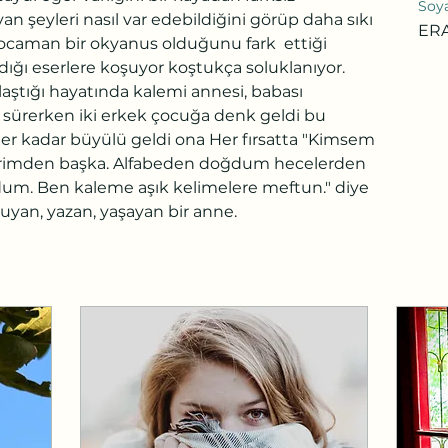
Soy
 şeyleri nasıl var edebildiğini görüp daha sıkı 
ER
ocaman bir okyanus olduğunu fark  ettiği 
ı eserlere koşuyor koştukça soluklanıyor. 
aştığı hayatında kalemi annesi, babası 
si sürerken iki erkek çocuğa denk geldi bu  
eler kadar büyülü geldi ona Her fırsatta "Kimsem 
erimden başka. Alfabeden doğdum hecelerden 
um. Ben kaleme aşık kelimelere meftun." diye 
kuyan, yazan, yaşayan bir anne.