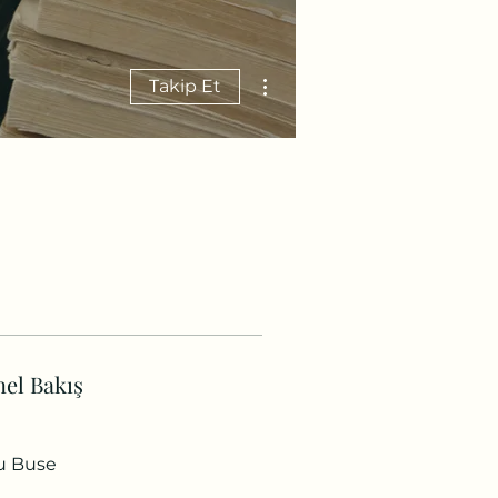
Diğer Eylemler
Takip Et
el Bakış
u Buse