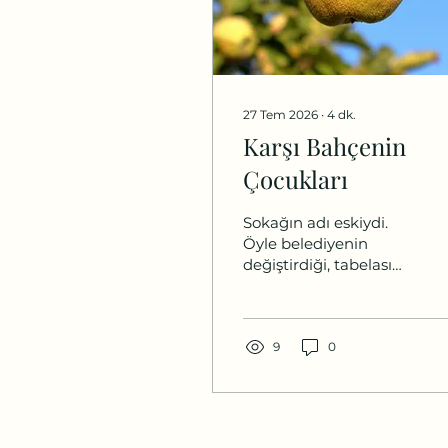
27 Tem 2026
∙
4
dk.
Karşı Bahçenin
Çocukları
Sokağın adı eskiydi.
Öyle belediyenin
değiştirdiği, tabelası
sökülüp yerine yenisi
takılan türden bir
eskilik değil. İnsanların
ağzında kalmış bir
9
0
isimdi bu. Bazı
sokaklar haritalardan
silinse de hafızadan
silinmiyordu çünkü.