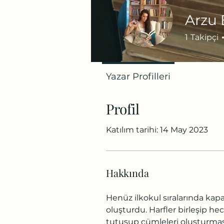
Arzu
1
Takipçi
Yazar Profilleri
Profil
Katılım tarihi: 14 May 2023
Hakkında
Henüz ilkokul sıralarında kap
oluşturdu. Harfler birleşip hece
tutuşup cümleleri oluşturmasa