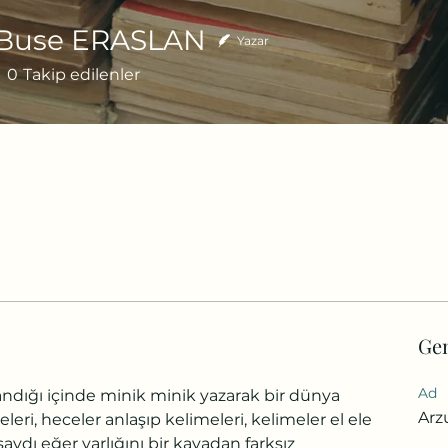
 Buse ERASLAN
Yazar
0
Takip edilenler
Gen
Ad
andığı içinde minik minik yazarak bir dünya 
Arz
leri, heceler anlaşıp kelimeleri, kelimeler el ele 
ydı eğer varlığını bir kayadan farksız 