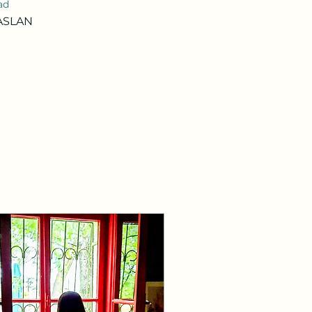
ad
ASLAN