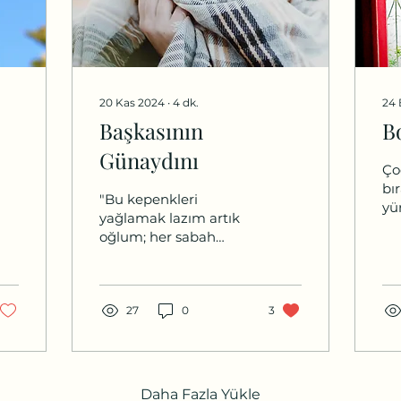
20 Kas 2024
∙
4
dk.
24 
Başkasının
B
Günaydını
Ço
bı
"Bu kepenkleri
yü
yağlamak lazım artık
ca
oğlum; her sabah
ka
mahalleyi ayağa
ev
kaldırıyor. Hadi, sen iki
ayn
çay kap gel kahveden,
Bedri abiyle şu...
27
0
3
Daha Fazla Yükle