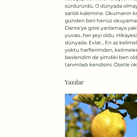
sürdürürdü. O dünyada olmayan
sarıldı kalemine. Okumanın k
günden beri henüz okuyamadığ
Dante'ye göre yarılamaya yakl
yuvası...her şeyi oldu. Hikaye
dünyada. Evlat... En az kelim
yoktu harflerimden, kelimel
beslendim de şimdiki ben old
tanımladı kendisini. Özetle o
Yazılar