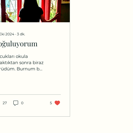
Eki 2024
∙
3
dk.
oğuluyorum
cukları okula
raktıktan sonra biraz
rüdüm. Burnum bu
ddenin kokusuna o
dar alışmış ki hani
inize girince hep
ı kokar ya,...
27
0
5