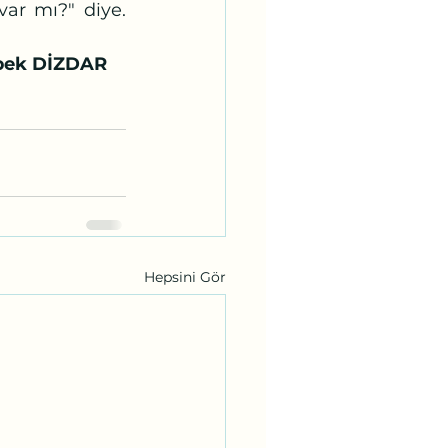
r mı?" diye. 
pek DİZDAR
Hepsini Gör