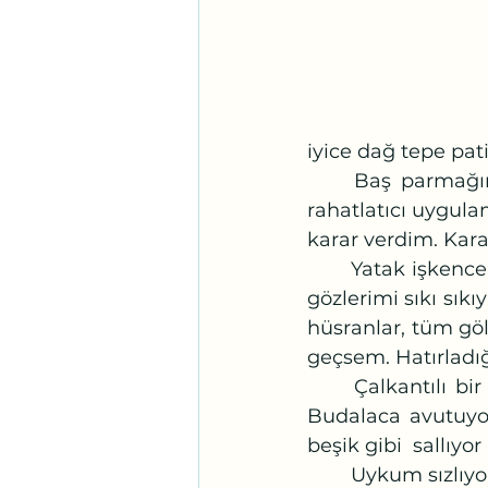
iyice dağ tepe pat
	Baş parmağımı işaret parmağımın üzerine kapattım. İnternette gördüğüm 
rahatlatıcı uygulam
karar verdim. Karar
	Yatak işkence ise kalkmak iyi fikir olabilir. Ama, gene de yakalarım umuduyla 
gözlerimi sıkı sıkı
hüsranlar, tüm göl
geçsem. Hatırladı
	Çalkantılı bir denizin üstüne seriyorum ruhumu, deniz anaları rahatlığında. 
Budalaca avutuyoru
beşik gibi  sallıyo
	Uykum sızlıyor. Kubbesi yüksek bir mutfağa giriyorum benimmiş ama tanıdık 