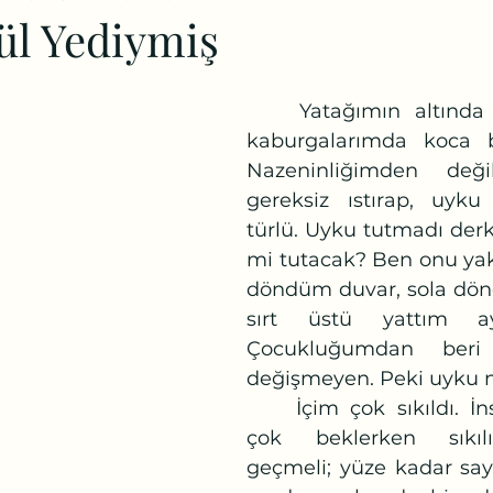
ül Yediymiş
	Yatağımın altında nohut tanesi 
kaburgalarımda koca bi
Nazeninliğimden değ
gereksiz ıstırap, uyku 
türlü. Uyku tutmadı derk
mi tutacak? Ben onu yak
döndüm duvar, sola dön
sırt üstü yattım ayıc
Çocukluğumdan beri
değişmeyen. Peki uyku 
	İçim çok sıkıldı. İnsanın canı en 
çok beklerken sıkılı
geçmeli; yüze kadar say