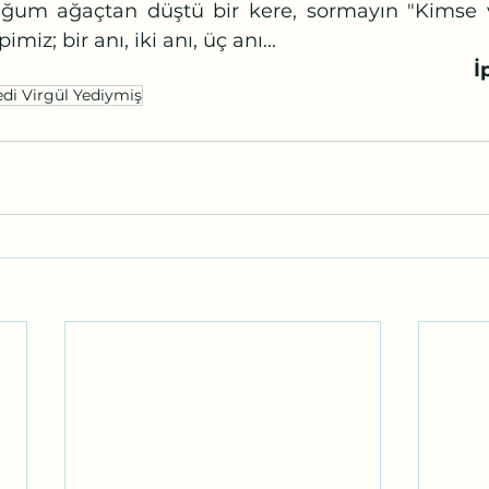
ğum ağaçtan düştü bir kere, sormayın "Kimse va
iz; bir anı, iki anı, üç anı...
İ
edi Virgül Yediymiş