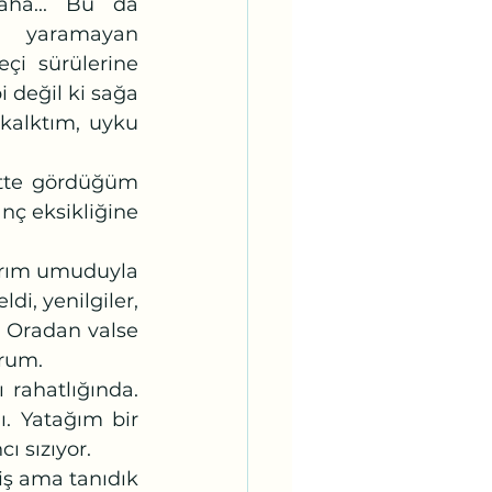
ha... Bu da 
e yaramayan 
eçi sürülerine 
i değil ki sağa 
kalktım, uyku 
nç eksikliğine 
i, yenilgiler, 
. Oradan valse 
orum.
. Yatağım bir 
ı sızıyor.