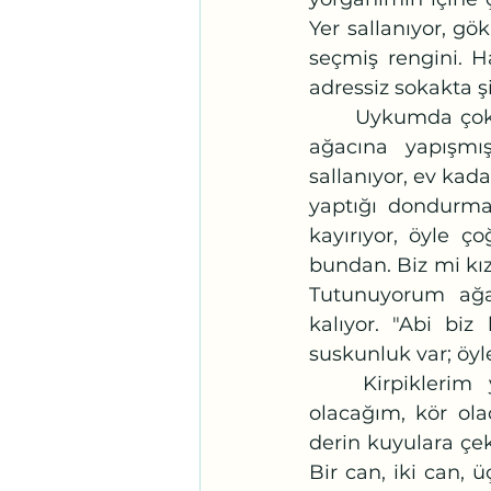
Yer sallanıyor, g
seçmiş rengini. H
adressiz sokakta ş
	Uykumda çok üşüyorum. Çocukluk yorganımı da üzerime çekiyorum. Musa 
ağacına yapışmı
sallanıyor, ev kada
yaptığı dondurmay
kayırıyor, öyle ç
bundan. Biz mi kızd
Tutunuyorum ağa
kalıyor. "Abi biz
suskunluk var; öyle 
	Kirpiklerim yanağıma düşmüş, uyumuyorum. Gözlerimi açarsam sağır 
olacağım, kör ola
derin kuyulara çe
Bir can, iki can, 