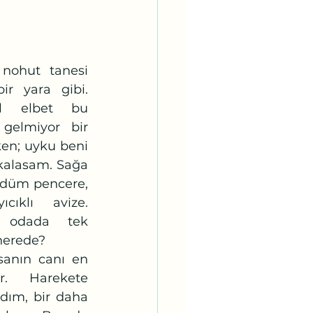
r yara gibi. 
il elbet bu 
gelmiyor bir 
en; uyku beni 
alasam. Sağa 
düm pencere, 
ıklı avize. 
 odada tek 
nerede? 
r. Harekete 
dım, bir daha 