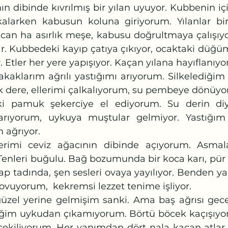
ın dibinde kıvrılmış bir yılan uyuyor. Kubbenin iç
alarken kabusun koluna giriyorum. Yılanlar bir 
ucan ha asırlık meşe, kabusu doğrultmaya çalışıyor
ar. Kubbedeki kayıp çatıya çıkıyor, ocaktaki düğ
 Etler her yere yapışıyor. Kaçan yılana hayıflanıyo
 dere, ellerimi çalkalıyorum, su pembeye dönüyor
ıyorum, uykuya muştular gelmiyor. Yastığım s
 ağrıyor.
Tenleri buğulu. Bağ bozumunda bir koca karı, pür ta
ap tadında, şen sesleri ovaya yayılıyor. Benden ya
vuyorum,  kekremsi lezzet tenime işliyor. 
rdiğim uykudan çıkamıyorum. Börtü böcek kaçışıyor 
çekiliyorum. Her yanımdan dört nala kaçan atlar g