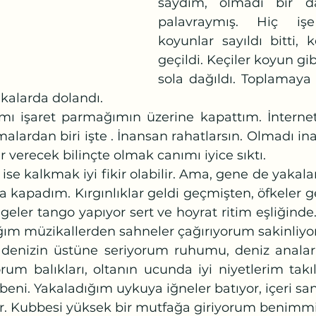
saydım, olmadı bir da
palavraymış. Hiç iş
koyunlar sayıldı bitti, k
geçildi. Keçiler koyun gib
sola dağıldı. Toplamaya 
ikalarda dolandı. 
alardan biri işte . İnansan rahatlarsın. Olmadı ina
 verecek bilinçte olmak canımı iyice sıktı. 
ya kapadım. Kırgınlıklar geldi geçmişten, öfkeler geld
geler tango yapıyor sert ve hoyrat ritim eşliğinde
ğım müzikallerden sahneler çağırıyorum sakinliy
m balıkları, oltanın ucunda iyi niyetlerim takılı
r beni. Yakaladığım uykuya iğneler batıyor, içeri sanc