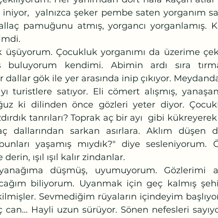
ök iniyor,  yalnızca şeker pembe saten yorganım 
allaç pamuğunu atmış, yorgancı yorganlamış. Ki
imdi. 
ş buluyorum kendimi. Abimin ardı sıra tırma
r dallar gök ile yer arasında inip çıkıyor. Meydand
ı turistlere satıyor. Eli cömert alışmış, yanaşan
oğuz ki dilinden önce gözleri yeter diyor. Çocukl
ırdık tanrıları? Toprak aç bir ayı  gibi kükreyerek ağ
ç dallarından sarkan asırlara. Aklım düşen 
 bunları yaşamış mıydık?" diye sesleniyorum. Ö
derin, ışıl ışıl kalır zindanlar. 
cağım biliyorum. Uyanmak için geç kalmış şehir
kilmişler. Sevmediğim rüyaların içindeyim başlıy
üç can... Hayli uzun sürüyor. Sönen nefesleri sayı