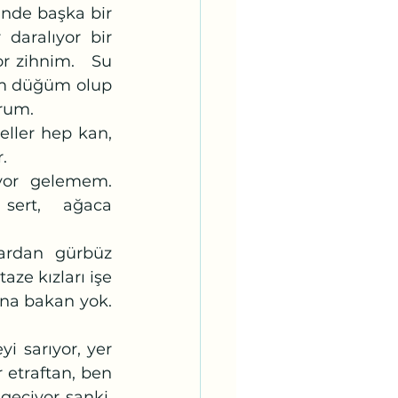
inde başka bir 
daralıyor bir 
 zihnim.   Su 
üm düğüm olup 
rum.  
. 
ert,  ağaca  
ze kızları işe 
na bakan yok. 
etraftan, ben 
eçiyor sanki. 