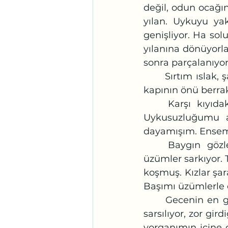
değil, odun ocağın
yılan. Uykuyu yak
genişliyor. Ha sol
yılanına dönüyorl
sonra parçalanıyor.
	Sırtım ıslak, şakaklarım ağrılı yastığımı arıyorum. Silkelediğim eller hep kan, 
kapının önü berrak
	Karşı kıyıdaki pamuk şekerciye el ediyorum. Su derin diyor gelemem. 
Uykusuzluğumu ar
dayamışım. Ensem
	Baygın gözlerimi ceviz ağacının dibinde açıyorum. Asmalardan gürbüz 
üzümler sarkıyor. 
koşmuş. Kızlar şar
Başımı üzümlerle o
	Gecenin en güzel yerine gelmişim sanki. Ama baş ağrısı geceyi sarıyor, yer 
sarsılıyor, zor gi
yorganımın içine 