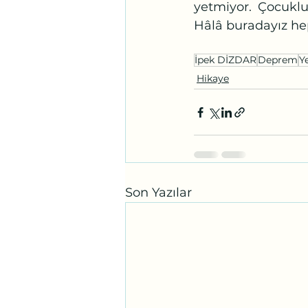
yetmiyor. Çocuklu
Hâlâ buradayız hepim
İpek DİZDAR
Deprem
Y
Hikaye
Son Yazılar