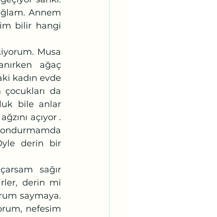
sağlam. Annem 
m bilir hangi 
nırken ağaç 
aki kadın evde 
 çocukları da 
uk bile anlar 
zını açıyor . 	
dondurmamda 
yle derin bir 
ler, derin mi 
orum saymaya. 
yorum, nefesim 