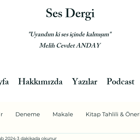
Ses Dergi
"Uyandım ki ses içinde kalmışım"
Melih Cevdet ANDAY
yfa
Hakkımızda
Yazılar
Podcast
ir
Deneme
Makale
Kitap Tahlili & Öneri
ub 2024
3 dakikada okunur