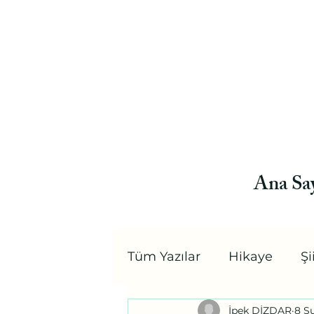
Ana Sa
Tüm Yazılar
Hikaye
Şi
İpek DİZDAR
8 Ş