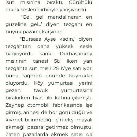
‘süt mısırı’na bıraktı. Gürültülü 
erkek sesleri birbiriyle yarışıyordu.
	"Gel, gel mandalinanın en 
güzeline gel...’ diyen tezgahı en 
büyük pazarcı, karşıdan:
	"Bursaaa Ayşe kadın," diyen 
tezgâhtan daha yüksek sesle 
bağırıyordu sanki. Durhasanköy 
mısırının tanesi 5₺ iken yan 
tezgâhta süt mısır 25 ₺’ye satılıyor, 
buna rağmen önünde kuyruklar 
oluyordu. Köy yumurtası yerini 
gezen tavuk yumurtasına 
bırakırken fiyatı iki katına çıkmıştı. 
Zeynep otomobil fabrikasında işe 
girmiş, annesi de hor görüldüğü ve 
kıymet bilinmediği için ekşi mayalı 
ekmeği pazara getirmez olmuştu. 
Zaten pazarlarda ekmek satışı da 