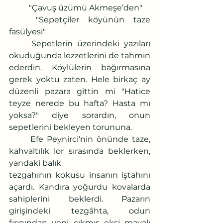
	"Çavuş üzümü Akmeşe’den"
	"Sepetçiler köyünün taze 
fasülyesi"
	Sepetlerin üzerindeki yazıları 
okuduğunda lezzetlerini de tahmin 
ederdin. Köylülerin bağırmasına 
gerek yoktu zaten. Hele birkaç ay 
düzenli pazara gittin mi "Hatice 
teyze nerede bu hafta? Hasta mı 
yoksa?" diye sorardın, onun 
sepetlerini bekleyen torununa.
	Efe Peynirci’nin önünde taze, 
kahvaltılık lor sırasında beklerken, 
yandaki balık
tezgahının kokusu insanın iştahını 
açardı. Kandıra yoğurdu kovalarda 
sahiplerini beklerdi. Pazarın 
girişindeki tezgâhta, odun 
fırınından yeni çıkmış ekşi mayalı 