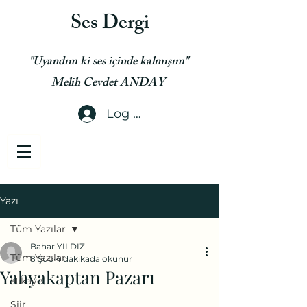
Ses Dergi
"Uyandım ki ses içinde kalmışım"
Melih Cevdet ANDAY
Log In
Yazı
Tüm Yazılar
Bahar YILDIZ
Tüm Yazılar
8 Şub
4 dakikada okunur
Yahyakaptan Pazarı
Hikaye
Şiir