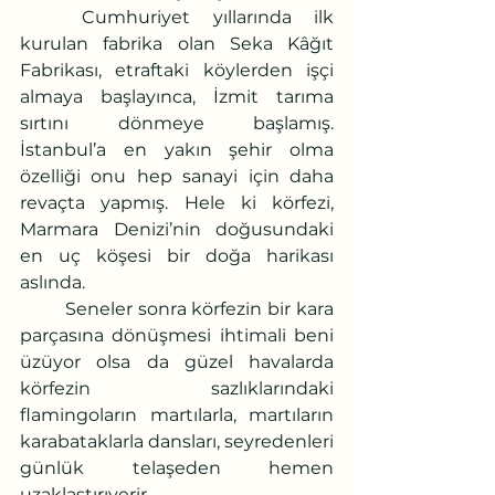
	Cumhuriyet yıllarında ilk 
kurulan fabrika olan Seka Kâğıt 
Fabrikası, etraftaki köylerden işçi 
almaya başlayınca, İzmit tarıma 
sırtını dönmeye başlamış. 
İstanbul’a en yakın şehir olma 
özelliği onu hep sanayi için daha 
revaçta yapmış. Hele ki körfezi, 
Marmara Denizi’nin doğusundaki 
en uç köşesi bir doğa harikası 
aslında.
	Seneler sonra körfezin bir kara 
parçasına dönüşmesi ihtimali beni 
üzüyor olsa da güzel havalarda 
körfezin sazlıklarındaki 
flamingoların martılarla, martıların 
karabataklarla dansları, seyredenleri 
günlük telaşeden hemen 
uzaklaştırıverir.