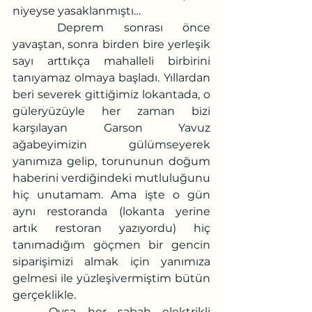
niyeyse yasaklanmıştı…
	Deprem sonrası önce 
yavaştan, sonra birden bire yerleşik 
sayı arttıkça mahalleli birbirini 
tanıyamaz olmaya başladı. Yıllardan 
beri severek gittiğimiz lokantada, o 
güleryüzüyle her zaman bizi 
karşılayan Garson Yavuz 
ağabeyimizin gülümseyerek 
yanımıza gelip, torununun doğum 
haberini verdiğindeki mutluluğunu 
hiç unutamam. Ama işte o gün 
aynı restoranda (lokanta yerine 
artık restoran yazıyordu) hiç 
tanımadığım göçmen bir gencin 
siparişimizi almak için yanımıza 
gelmesi ile yüzleşivermiştim bütün 
gerçeklikle. 
	Oysa her sabah elektrikli 