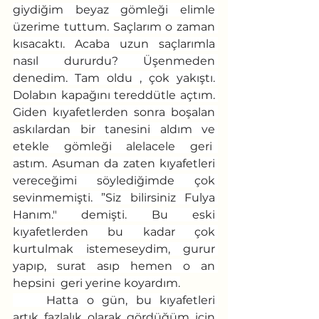
giydiğim beyaz gömleği elimle 
üzerime tuttum. Saçlarım o zaman 
kısacaktı. Acaba uzun saçlarımla 
nasıl dururdu? Üşenmeden 
denedim. Tam oldu , çok yakıştı. 
Dolabın kapağını tereddütle açtım. 
Giden kıyafetlerden sonra boşalan 
askılardan bir tanesini aldım ve 
etekle gömleği alelacele geri  
astım. Asuman da zaten kıyafetleri 
vereceğimi söylediğimde çok 
sevinmemişti. ”Siz bilirsiniz Fulya 
Hanım." demişti. Bu eski 
kıyafetlerden bu kadar çok 
kurtulmak istemeseydim, gurur 
yapıp, surat asıp hemen o an 
hepsini  geri yerine koyardım.
	Hatta o gün, bu kıyafetleri 
artık fazlalık olarak gördüğüm için 