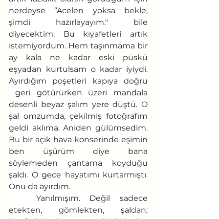
nerdeyse “Acelen yoksa bekle, 
şimdi hazırlayayım." bile 
diyecektim. Bu kıyafetleri artık 
istemiyordum. Hem taşınmama bir 
ay kala ne kadar eski püskü 
eşyadan kurtulsam o kadar iyiydi. 
Ayırdığım poşetleri kapıya doğru 
 geri götürürken üzeri mandala 
desenli beyaz şalım yere düştü. O 
şal omzumda, çekilmiş fotoğrafım 
geldi aklıma. Aniden gülümsedim. 
Bu bir açık hava konserinde eşimin 
ben üşürüm diye bana 
söylemeden çantama koyduğu 
şaldı. O gece hayatımı kurtarmıştı. 
Onu da ayırdım.
	Yanılmışım. Değil sadece 
etekten, gömlekten, şaldan; 