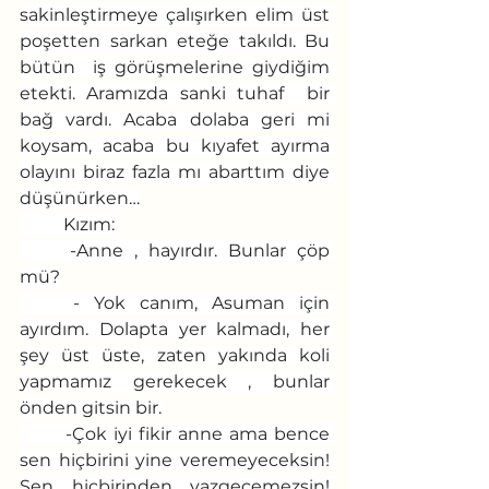
sakinleştirmeye çalışırken elim üst 
poşetten sarkan eteğe takıldı. Bu 
bütün  iş görüşmelerine giydiğim 
etekti. Aramızda sanki tuhaf  bir 
bağ vardı. Acaba dolaba geri mi 
koysam, acaba bu kıyafet ayırma 
olayını biraz fazla mı abarttım diye 
düşünürken…
	Kızım:
	-Anne , hayırdır. Bunlar çöp 
mü?
	- Yok canım, Asuman için 
ayırdım. Dolapta yer kalmadı, her 
şey üst üste, zaten yakında koli 
yapmamız gerekecek , bunlar 
önden gitsin bir.
	-Çok iyi fikir anne ama bence 
sen hiçbirini yine veremeyeceksin! 
Sen hiçbirinden vazgeçemezsin! 