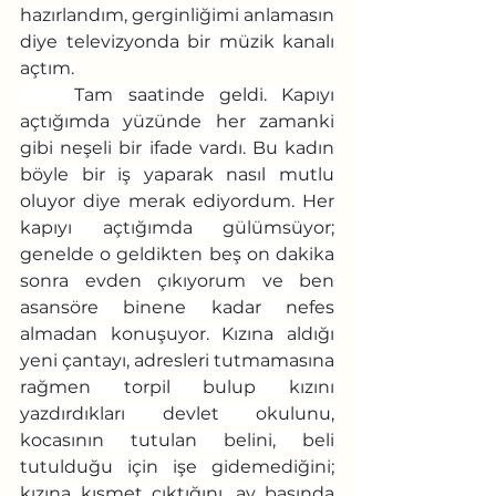
hazırlandım, gerginliğimi anlamasın 
diye televizyonda bir müzik kanalı 
açtım.
	Tam saatinde geldi. Kapıyı 
açtığımda yüzünde her zamanki 
gibi neşeli bir ifade vardı. Bu kadın 
böyle bir iş yaparak nasıl mutlu 
oluyor diye merak ediyordum. Her 
kapıyı açtığımda gülümsüyor; 
genelde o geldikten beş on dakika 
sonra evden çıkıyorum ve ben 
asansöre binene kadar nefes 
almadan konuşuyor. Kızına aldığı 
yeni çantayı, adresleri tutmamasına 
rağmen torpil bulup kızını 
yazdırdıkları devlet okulunu, 
kocasının tutulan belini, beli 
tutulduğu için işe gidemediğini; 
kızına kısmet çıktığını, ay başında 