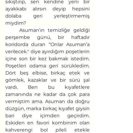
sıkıştırıp, sen kendine yeni bir 
ayakkabı alırsın deyip hepsini 
dolaba geri yerleştirmemiş 
miydim?
	Asuman’ın temizliğe geldiği 
perşembe günü, bir haftadır 
koridorda duran “Onlar Asuman’a 
verilecek." diye ayırdığım poşetlerin 
içine son bir kez bakmak istedim. 
Poşetleri odama geri sürükledim. 
Dört beş elbise, birkaç etek ve 
gömlek, kazaklar ve bir sürü şal 
vardı. Ben bu kıyafetlere 
zamanında ne kadar da çok para 
vermiştim ama. Asuman da doğru 
düzgün, marka birkaç kıyafet giysin 
bari diye içimden geçirdim. 
Eskiden en favori kombinim olan 
kahverengi bol pileli etekle 