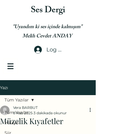
Ses Dergi
"Uyandım ki ses içinde kalmışım"
Melih Cevdet ANDAY
Log In
Yazı
Tüm Yazılar
Vera BARBUT
Tüm Yazılar
8 Kas 2025
3 dakikada okunur
Müzelik Kıyafetler
Hikaye
Şiir