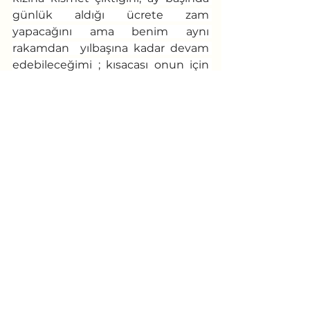
günlük aldığı ücrete zam 
yapacağını ama benim aynı 
rakamdan  yılbaşına kadar devam 
edebileceğimi ; kısacası onun için 
gerekli benim için gereksiz her 
türlü bilgiyi bana veriyordu. 
	Bugün, o her ne kadar her 
zamankine denk bir mutlulukla 
eve girmiş olsa da ben rol yapıp 
gülümseyemedim. Onun 
mutluluğuna sinir olmuştum. 
Mahcubiyetim ise kıyafetlerden 
vazgeçemeyişim kadar güçlü 
değildi. Şu kapıdan çıkar çıkmaz 
geçecekti. Akşam yine 
vazgeçemediğim kıyafetlerin 
hepsini teker teker denemeye 
karar verip hızlıca evden çıktım. 