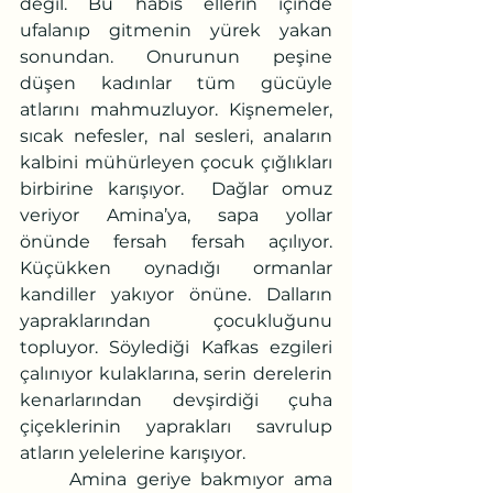
değil. Bu habis ellerin içinde 
ufalanıp gitmenin yürek yakan 
sonundan. Onurunun peşine 
düşen kadınlar tüm gücüyle 
atlarını mahmuzluyor. Kişnemeler, 
sıcak nefesler, nal sesleri, anaların 
kalbini mühürleyen çocuk çığlıkları 
birbirine karışıyor.  Dağlar omuz 
veriyor Amina’ya, sapa yollar 
önünde fersah fersah açılıyor. 
Küçükken oynadığı ormanlar 
kandiller yakıyor önüne. Dalların 
yapraklarından çocukluğunu 
topluyor. Söylediği Kafkas ezgileri 
çalınıyor kulaklarına, serin derelerin 
kenarlarından devşirdiği çuha 
çiçeklerinin yaprakları savrulup 
atların yelelerine karışıyor. 
	Amina geriye bakmıyor ama 