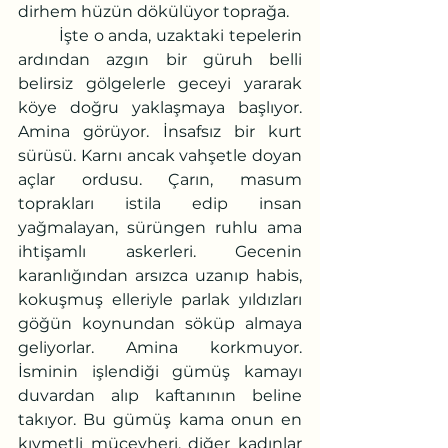
dirhem hüzün dökülüyor toprağa.
	İşte o anda, uzaktaki tepelerin 
ardından azgın bir güruh belli 
belirsiz gölgelerle geceyi yararak 
köye doğru yaklaşmaya başlıyor. 
Amina görüyor. İnsafsız bir kurt 
sürüsü. Karnı ancak vahşetle doyan 
açlar ordusu. Çarın, masum 
toprakları istila edip insan 
yağmalayan, sürüngen ruhlu ama 
ihtişamlı askerleri. Gecenin 
karanlığından arsızca uzanıp habis, 
kokuşmuş elleriyle parlak yıldızları 
göğün koynundan söküp almaya 
geliyorlar. Amina korkmuyor. 
İsminin işlendiği gümüş kamayı 
duvardan alıp kaftanının beline 
takıyor. Bu gümüş kama onun en 
kıymetli mücevheri, diğer kadınlar 