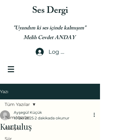
Ses Dergi
"Uyandım ki ses içinde kalmışım"
Melih Cevdet ANDAY
Log In
Yazı
Tüm Yazılar
Ayşegül Küçük
Tüm Yazılar
16 Eki 2025
2 dakikada okunur
Kurtuluş
Hikaye
Şiir