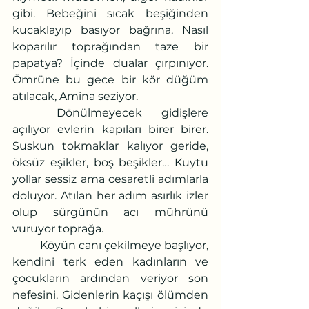
gibi. Bebeğini sıcak beşiğinden 
kucaklayıp basıyor bağrına. Nasıl 
koparılır toprağından taze bir 
papatya? İçinde dualar çırpınıyor. 
Ömrüne bu gece bir kör düğüm 
atılacak, Amina seziyor. 
	Dönülmeyecek gidişlere 
açılıyor evlerin kapıları birer birer. 
Suskun tokmaklar kalıyor geride, 
öksüz eşikler, boş beşikler… Kuytu 
yollar sessiz ama cesaretli adımlarla 
doluyor. Atılan her adım asırlık izler 
olup sürgünün acı mührünü 
vuruyor toprağa.
	Köyün canı çekilmeye başlıyor, 
kendini terk eden kadınların ve 
çocukların ardından veriyor son 
nefesini. Gidenlerin kaçışı ölümden 