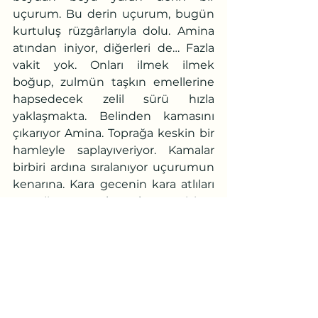
uçurum. Bu derin uçurum, bugün 
kurtuluş rüzgârlarıyla dolu. Amina 
atından iniyor, diğerleri de… Fazla 
vakit yok. Onları ilmek ilmek 
boğup, zulmün taşkın emellerine 
hapsedecek zelil sürü hızla 
yaklaşmakta. Belinden kamasını 
çıkarıyor Amina. Toprağa keskin bir 
hamleyle saplayıveriyor. Kamalar 
birbiri ardına sıralanıyor uçurumun 
kenarına. Kara gecenin kara atlıları 
toprağı tırmalayarak yetişiyor 
peşlerinden. Amina boşluğa 
arkasını dönüyor, bebeği bağrında. 
Bir adım atıyor geriye, bırakıyor 
kendini ecel boşluğuna. İblisin 
alevler savuran cüssesinden 
kurtulup uçurumun ferah 