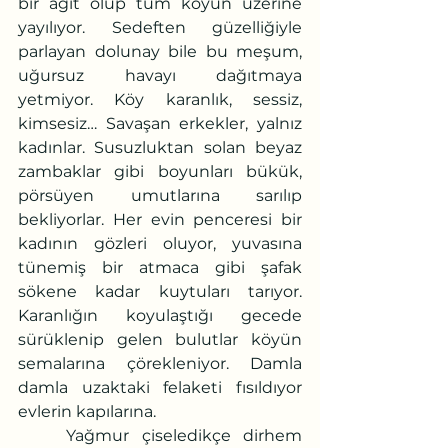
bir ağıt olup tüm köyün üzerine 
yayılıyor. Sedeften güzelliğiyle 
parlayan dolunay bile bu meşum, 
uğursuz havayı dağıtmaya 
yetmiyor. Köy karanlık, sessiz, 
kimsesiz… Savaşan erkekler, yalnız 
kadınlar. Susuzluktan solan beyaz 
zambaklar gibi boyunları bükük, 
pörsüyen umutlarına sarılıp 
bekliyorlar. Her evin penceresi bir 
kadının gözleri oluyor, yuvasına 
tünemiş bir atmaca gibi şafak 
sökene kadar kuytuları tarıyor. 
Karanlığın koyulaştığı gecede 
sürüklenip gelen bulutlar köyün 
semalarına çörekleniyor. Damla 
damla uzaktaki felaketi fısıldıyor 
evlerin kapılarına. 
	Yağmur çiseledikçe dirhem 