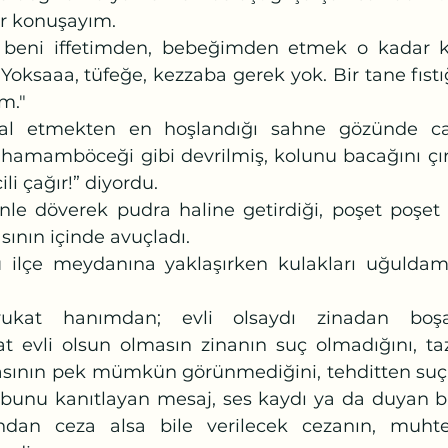
r konuşayım. 
Yoksaaa, tüfeğe, kezzaba gerek yok. Bir tane fıstı
im."
, hamamböceği gibi devrilmiş, kolunu bacağını çır
li çağır!” diyordu. 
sının içinde avuçladı.
kat evli olsun olmasın zinanın suç olmadığını, ta
asının pek mümkün görünmediğini, tehditten suç
bunu kanıtlayan mesaj, ses kaydı ya da duyan bir
ndan ceza alsa bile verilecek cezanın, muhte