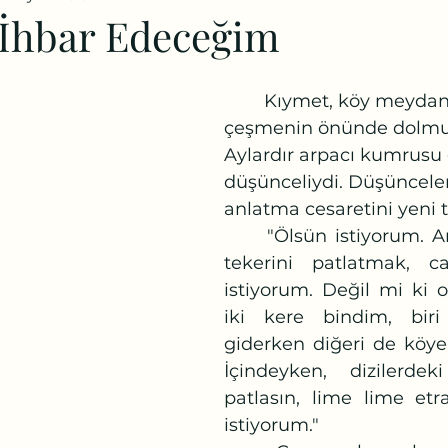
İhbar Edeceğim
	Kıymet, köy meydanındaki 
çeşmenin önünde dolmuş
Aylardır arpacı kumrusu 
düşünceliydi. Düşünceler
anlatma cesaretini yeni t
	"Ölsün istiyorum. Arabasının dört 
tekerini patlatmak, c
istiyorum. Değil mi ki 
iki kere bindim, bir
giderken diğeri de köye 
İçindeyken, dizilerdek
patlasın, lime lime etra
istiyorum." 