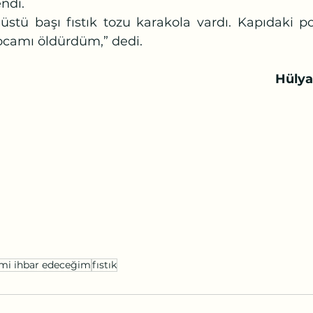
ndi.
ocamı öldürdüm,” dedi.
	Hüly
mi ihbar edeceğim
fıstık