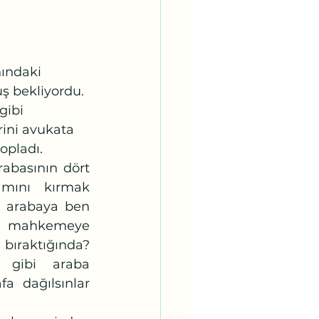
 bekliyordu. 
gibi 
ini avukata 
opladı.
amını kırmak 
o arabaya ben 
i mahkemeye 
bıraktığında? 
i gibi araba 
fa dağılsınlar 