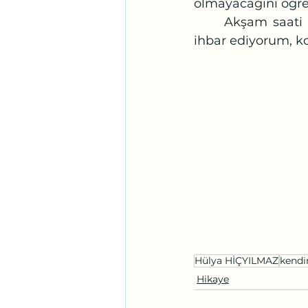
olmayacağını öğre
	Akşam saati üstü başı fıstık tozu karakola vardı. Kapıdaki polise “Kendimi 
ihbar ediyorum, k
Hülya HİÇYILMAZ
kendi
Hikaye