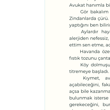
Avukat hanımla bi
	Gör bakalım beni iffetimden, bebeğimden etmek o kadar kolay mıymış? 			
Zindanlarda çürü. 
yaptığını ben bilir
	Aylardır hayal etmekten en hoşlandığı sahne gözünde canlandı. Emin 
alerjiden nefessiz
ettim sen etme, aci
	Havanda özenle döverek pudra haline getirdiği, poşet poşet içine soktuğu 
fıstık tozunu çanta
	Köy dolmuşu ilçe meydanına yaklaşırken kulakları uğuldamaya, eli ayağı 
titremeye başladı.
	Kıymet, avukat hanımdan; evli olsaydı zinadan boşanma davası 
açabileceğini, fa
açsa bile kazanm
bulunmak isterse 
gerekeceğini, bu