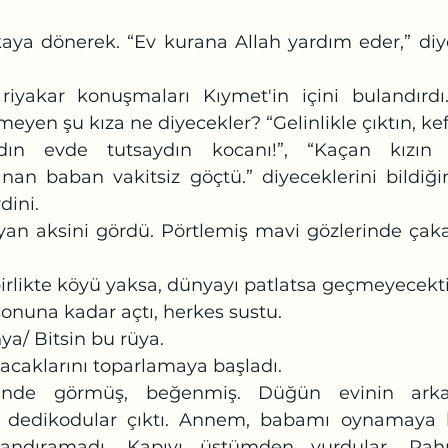
meyen şu kıza ne diyecekler? “Gelinlikle çıktın, ke
nan baban vakitsiz göçtü.” diyeceklerini bildiğ
dini.
 birlikte köyü yaksa, dünyayı patlatsa geçmeyecekti 
sonuna kadar açtı, herkes sustu. 
ya/ Bitsin bu rüya.
tacaklarını toparlamaya başladı.
 dedikodular çıktı. Annem, babamı oynamaya b
andıramadı. Kapıyı üstümden vurdular. Rahm