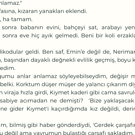
nlamaz."
fasına, kızaran yanakları eklendi.
a, ha tamam.
onra eve hiç ayık gelmedi. Beni bir koli erzakla
 başından dayaklı değnekli evlilik geçmiş, boyu ka
dedim.
belki. Korktum düşer müşer de yalancı çıkarım diy
 viraja hızla girdi, Kıymet kaderi gibi cama savrul
ne gider Kıymet'i kaçırdığımda kız değildi, derim
Onu değil ama yavrumun bulaştığı çarşafı sakladım.