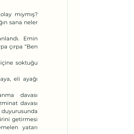
ğın sana neler 
pa çırpa “Ben 
zminat davası 
 duyurusunda 
ini getirmesi 
melen yatarı 