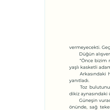
vermeyecekti. Geçe
	Düğün alışver
	“Önce bizim manifaturacı Kemal abiye, kuyumcu Orhan'a gideriz,” dedi orta 
yaşlı kasketli ada
	Arkasındaki henüz filizlenmemiş genç kız “Nasıl münasip görürseniz,” diye 
yanıtladı.
	Toz bulutunu arkasına almış, mavi beyaz dolmuş yaklaştı. İlçe tabelası ve 
dikiz aynasındaki 
	Güneşin vuracağı tarafı bilenler, öncelikle sol koltuklara yerleşti. Arka beşlinin 
önünde, sağ teker