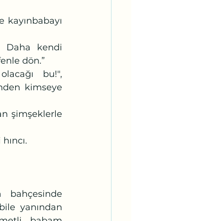
fenle dön.” 
inden kimseye 
hıncı. 
ile yanından 
etli babam  