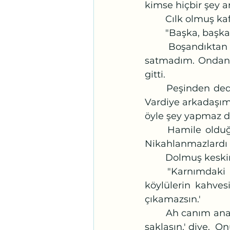
kimse hiçbir şey a
	Cılk olmuş ka
	"Başka, başk
	Boşandıktan sonra babanın evini, bahçeyi sat, arabayı yenileyelim dedi, 
satmadım. Ondan s
gitti. 
	Peşinden dedikodular geldi. Ben saf, Emin’e değil de, Neriman’a güvendim. 
Vardiye arkadaşım,
öyle şey yapmaz 
	Hamile olduğumu anlar anlamaz söyleyebilseydim, değişir miydi her şey? 
Nikahlanmazlardı 
	Dolmuş keskin
	"Karnımdaki sabiye acımadan ne demişti?  'Bize yaklaşacak olursan, sizin 
köylülerin kahvesi
çıkamazsın.' 
	Ah canım anam, bilmiş gibi haber gönderdiydi, 'Gerdek çarşafını ölene kadar 
saklasın,' diye.  