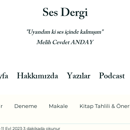
Ses Dergi
"Uyandım ki ses içinde kalmışım"
Melih Cevdet ANDAY
yfa
Hakkımızda
Yazılar
Podcast
ir
Deneme
Makale
Kitap Tahlili & Öneri
11 Eyl 2023
3 dakikada okunur