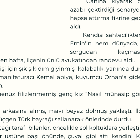
	Canına kıyarak onlara vicdan 
azabı çektirdiği senaryo
hapse attırma fikrine geçm
aldı.
	Kendisi sahtecilikten ceza alsa da 
Emin'in hem dünyada, 
sorgudan kaçmas
n hafta, ilçenin ünlü avukatından randevu aldı.
işi için şık şıkıdım giyinmiş  kalabalık, yanında du
m.
üçgen Türk bayrağı sallanarak önlerinde durdu.
 üstüne başı önünde, çuval gibi attı kendini K