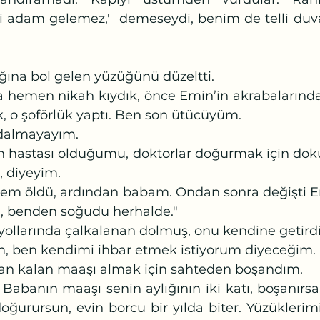
 adam gelemez,'  demeseydi, benim de telli duv
ğına bol gelen yüzüğünü düzeltti.
ik, o şoförlük yaptı. Ben son ütücüyüm. 
 dalmayayım.
, diyeyim.
, benden soğudu herhalde."
yollarında çalkalanan dolmuş, onu kendine getirdi
m, ben kendimi ihbar etmek istiyorum diyeceğim.
an kalan maaşı almak için sahteden boşandım.
ğurursun, evin borcu bir yılda biter. Yüzüklerimiz