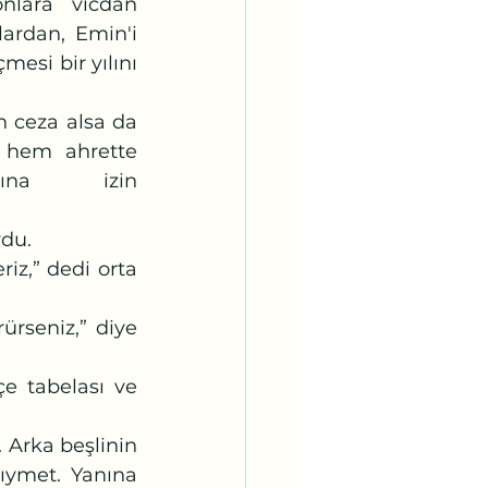
lardan, Emin'i 
esi bir yılını 
hem ahrette 
ına izin 
rdu.
ıymet. Yanına 