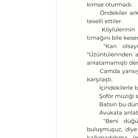
kimse oturmadı.
	Öndekiler arkaya dönerek. “Ev kurana Allah yardım eder,” diye kayınbabayı 
teselli ettiler.
	Köylülerinin riyakar konuşmaları Kıymet'in içini bulandırdı. Daha kendi 
tırnağını bile kese
	“Karı olsaydın evde tutsaydın kocanı!”, “Kaçan kızın olacağı bu!", 
“Üzüntülerinden a
anlatamamıştı der
	Camda yansıyan aksini gördü. Pörtlemiş mavi gözlerinde çakan şimşeklerle 
karşılaştı. 
	İçindekilerle
	Şoför müziği 
	Batsın bu dün
 	Avukata anla
	"Beni düğünde görmüş, beğenmiş. Düğün evinin arka bahçesinde 
buluşmuşuz, diye
kalkmadığıma in