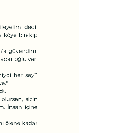
 köye bırakıp 
dar oğlu var, 
e."
du. 
. İnsan içine 