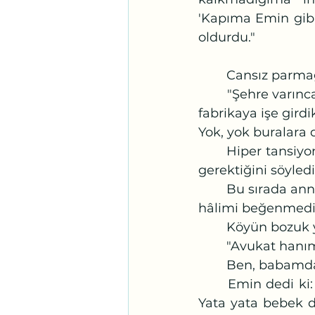
'Kapıma Emin gibi
oldurdu."
	Cansız parma
	"Şehre varınca hemen nikah kıydık, önce Emin’in akrabalarında kaldık. Sonra 
fabrikaya işe gird
Yok, yok buralara
	Hiper tansiyon hastası olduğumu, doktorlar doğurmak için dokuz ay yatmam 
gerektiğini söyledi
	Bu sırada annem öldü, ardından babam. Ondan sonra değişti Emin. Üzüntülü 
hâlimi beğenmedi
	Köyün bozuk 
	"Avukat hanı
	Ben, babamd
	Emin dedi ki: Babanın maaşı senin aylığının iki katı, boşanırsak çalışmazsın. 
Yata yata bebek do