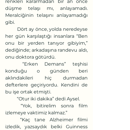
renkleri kararmadan bir an önce 
düşme telaşı mı, anlayamadı. 
Meralciğinin telaşını anlayamadığı 
gibi.
	Dört ay önce, yolda neredeyse 
her gün karşılaştığı insanlara “Ben 
onu bir yerden tanıyor gibiyim,” 
dediğinde; arkadaşına randevu aldı, 
onu doktora götürdü.
	“Erken Demans” teşhisi 
konduğu o günden beri 
aklındakileri hiç durmadan 
defterlere geçiriyordu. Kendini de 
bu işe ortak etmişti.
	“Otur iki dakika” dedi Aysel.
	“Yok, bitirelim sonra film 
izlemeye vaktimiz kalmaz.”
	“Kaç tane Alzheimer filmi 
izledik, yazsaydık belki Guinness 