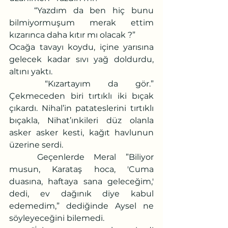
	“Yazdım da ben hiç bunu 
bilmiyormuşum merak ettim 
kızarınca daha kıtır mı olacak ?”
Ocağa tavayı koydu, içine yarısına 
gelecek kadar sıvı yağ doldurdu, 
altını yaktı.
	“Kızartayım da gör.” 
Çekmeceden biri tırtıklı iki bıçak 
çıkardı. Nihal’in patateslerini tırtıklı 
bıçakla, Nihat’ınkileri düz olanla 
asker asker kesti, kağıt havlunun 
üzerine serdi.
	Geçenlerde Meral ”Biliyor 
musun, Karataş hoca, 'Cuma 
duasına, haftaya sana geleceğim,' 
dedi, ev dağınık diye kabul 
edemedim,” dediğinde Aysel ne 
söyleyeceğini bilemedi.