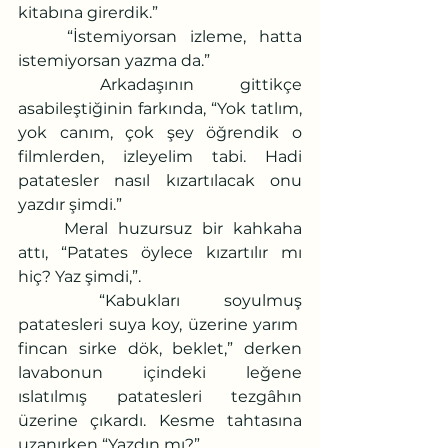
kitabına girerdik.”
	“İstemiyorsan izleme, hatta 
istemiyorsan yazma da.”
	Arkadaşının gittikçe 
asabileştiğinin farkında, “Yok tatlım, 
yok canım, çok şey öğrendik o 
filmlerden, izleyelim tabi. Hadi 
patatesler nasıl kızartılacak onu 
yazdır şimdi.”
	Meral huzursuz bir kahkaha 
attı, “Patates öylece kızartılır mı 
hiç? Yaz şimdi,”.
	“Kabukları soyulmuş 
patatesleri suya koy, üzerine yarım  
fincan sirke dök, beklet,” derken 
lavabonun içindeki leğene 
ıslatılmış patatesleri tezgâhın 
üzerine çıkardı. Kesme tahtasına 
uzanırken “Yazdın mı?”