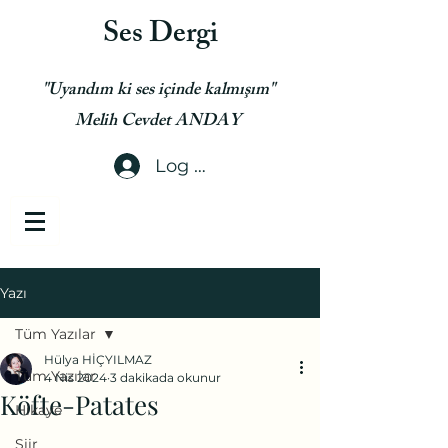
Ses Dergi
"Uyandım ki ses içinde kalmışım"
Melih Cevdet ANDAY
Log In
Yazı
Tüm Yazılar
Hülya HİÇYILMAZ
Tüm Yazılar
4 Nis 2024
3 dakikada okunur
Köfte-Patates
Hikaye
Şiir