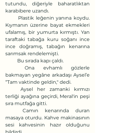
tutundu, diğeriyle baharatlıktan 
karabibere uzandı.
	Plastik leğenin yanına koydu. 
Kıymanın üzerine bayat ekmekleri 
ufalamış, bir yumurta kırmıştı. Yan 
taraftaki tabağa kuru soğanı ince 
ince doğramış, tabağın kenarına 
sarımsak rendelemişti.
	Bu sırada kapı çaldı.
	Ona evhamlı gözlerle 
bakmayan yegâne arkadaşı Aysel’e 
“Tam vaktinde geldin," dedi.
	Aysel her zamanki kırmızı 
terliği ayağına geçirdi, Meral'in peşi 
sıra mutfağa gitti.
	Camın kenarında duran 
masaya oturdu. Kahve makinasının 
sesi kahvesinin hazır olduğunu 
bildirdi.