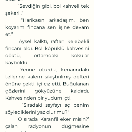
	“Sevdiğin gibi, bol kahveli tek 
şekerli.”
	“Harikasın arkadaşım, ben 
koyarım fincana sen işine devam 
et.”
	Aysel kalktı, raftan kelebekli 
fincanı aldı. Bol köpüklü kahvesini 
döktü, ortamdaki kokular 
kayboldu.
	Yerine oturdu, kenarındaki 
tellerine kalem sıkıştırılmış defteri 
önüne çekti, içi cız etti. Buğulanan 
gözlerini gökyüzüne kaldırdı. 
Kahvesinden bir yudum içti.
 	“Sıradaki sayfayı aç benim 
söylediklerini yaz olur mu?"
	O sırada ‘Karanfil eker misin?’ 
çalan radyonun düğmesine 