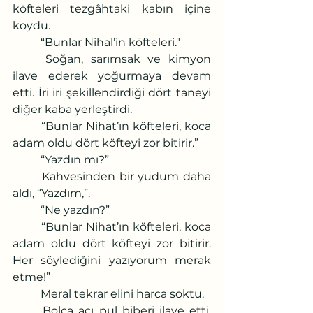
köfteleri tezgâhtaki kabın içine 
koydu.
	“Bunlar Nihal’in köfteleri."      
	Soğan, sarımsak ve kimyon 
ilave ederek yoğurmaya devam 
etti. İri iri şekillendirdiği dört taneyi 
diğer kaba yerleştirdi. 
	“Bunlar Nihat’ın köfteleri, koca 
adam oldu dört köfteyi zor bitirir.”
	“Yazdın mı?”
	Kahvesinden bir yudum daha 
aldı, “Yazdım,”.
	“Ne yazdın?”
	“Bunlar Nihat’ın köfteleri, koca 
adam oldu dört köfteyi zor bitirir. 
Her söylediğini yazıyorum merak 
etme!”
	Meral tekrar elini harca soktu.
	Bolca acı pul biberi ilave etti. 