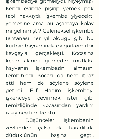
işkembeciye gitmeliydi. Niyeymiş? 
Kendi evinde pişirip yemek pek 
tabi hakkıydı. İşkembe yiyecekti 
yemesine ama bu aşamaya kolay 
mı gelinmişti? Geleneksel işkembe 
tantanası her yıl olduğu gibi bu 
kurban bayramında da görkemli bir 
kavgayla gerçekleşti. Kocasına 
kesim alanına gitmeden mutlaka 
hayvanın işkembesini almasını 
tembihledi. Kocası da hem itiraz 
etti hem de söylene söylene 
getirdi. Elif Hanım işkembeyi 
işkenceye çevirmek ister gibi 
temizliğinde kocasından yardım 
isteyince film koptu. 
	Düşünceleri işkembenin 
zevkinden çalsa da kararlılıkla 
düdüklünün başına geçti. 