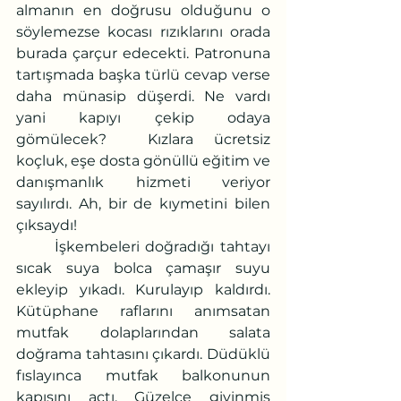
almanın en doğrusu olduğunu o 
söylemezse kocası rızıklarını orada 
burada çarçur edecekti. Patronuna 
tartışmada başka türlü cevap verse 
daha münasip düşerdi. Ne vardı 
yani kapıyı çekip odaya 
gömülecek?  Kızlara ücretsiz 
koçluk, eşe dosta gönüllü eğitim ve 
danışmanlık hizmeti veriyor 
sayılırdı. Ah, bir de kıymetini bilen 
çıksaydı!
	İşkembeleri doğradığı tahtayı 
sıcak suya bolca çamaşır suyu 
ekleyip yıkadı. Kurulayıp kaldırdı. 
Kütüphane raflarını anımsatan 
mutfak dolaplarından salata 
doğrama tahtasını çıkardı. Düdüklü 
fıslayınca mutfak balkonunun 
kapısını açtı. Güzelce giyinmiş 