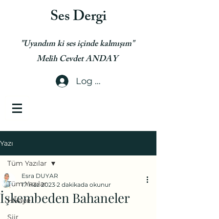
Ses Dergi
"Uyandım ki ses içinde kalmışım"
Melih Cevdet ANDAY
Log In
Yazı
Tüm Yazılar
Esra DUYAR
Tüm Yazılar
17 Haz 2023
2 dakikada okunur
İşkembeden Bahaneler
Hikaye
Şiir