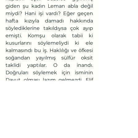
giden şu kadın Leman abla değil 
miydi? Hani işi vardı? Eğer geçen 
hafta kızıyla damadı hakkında 
söylediklerine takıldıysa çok ayıp 
emişti. Komşu olarak tabii ki 
kusurlarını söylemeliydi ki ele 
kalmasındı bu iş. Haklılığı ve öfkesi  
soğandan yayılmış sülfür oksit 
taklidi yaptılar. O da inandı. 
Doğruları söylemek için isminin 
Davut olması lazım gelmezdi. Elif 
olmak bunu gerektirirdi. 
	Sarımsağın işkembeyle 
hâlleşen kokusunu iyice içine çekti. 
Ocağı kapattı, düşüncelerini 
kapattı, bir tencere dolusu 
mutluluğa gülümsedi. Kare mutfak 
masasına sofrasını hazırladı. 