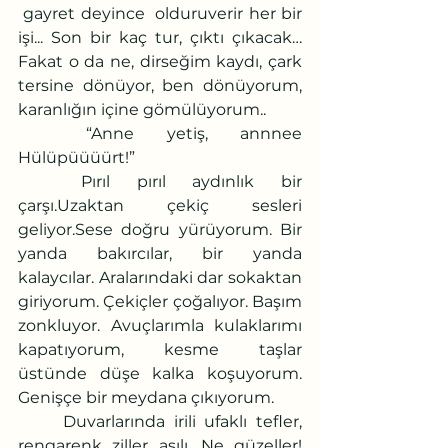
 gayret deyince  olduruverir her bir 
işi... Son bir kaç tur, çıktı çıkacak… 
Fakat o da ne, dirseğim kaydı, çark 
tersine dönüyor, ben dönüyorum, 
karanlığın içine gömülüyorum..
	“Anne yetiş, annnee 
Hülüpüüüürt!”
	Pırıl pırıl aydınlık bir 
çarşı.Uzaktan çekiç sesleri 
geliyor.Sese doğru yürüyorum. Bir 
yanda bakırcılar, bir yanda 
kalaycılar. Aralarındaki dar sokaktan 
giriyorum. Çekiçler çoğalıyor. Başım 
zonkluyor. Avuçlarımla kulaklarımı 
kapatıyorum, kesme taşlar 
üstünde düşe kalka koşuyorum. 
Genişçe bir meydana çıkıyorum.
	Duvarlarında irili ufaklı tefler, 
rengarenk ziller asılı. Ne güzeller! 