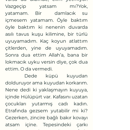
Vazgeçip yatsam mı?Yok, 
yatamam. Bir  damlacık su 
içmesem yatamam. Öyle baktım 
öyle baktım ki nenenin duvarda 
asılı tavus kuşu kilimine, bir türlü 
uyuyamadım. Kaç koyun atlattım 
çitlerden, yine de uyuyamadım. 
Sonra dua ettim Allah’a, bana bir 
lokmacık uyku versin diye, çok dua 
ettim. O da vermedi. 
	Dede küpü kuyudan 
dolduruyor ama kuyudan korkarım. 
Nene dedi ki yaklaşmayın kuyuya, 
içinde Hülüpürt var. Kafasını uzatan 
çocukları yutarmış cadı kadın. 
Etrafında gezsem yutabilir mi ki? 
Gezerken, zincire bağlı bakır kovayı 
atsam içine. Tepesindeki çarkı 