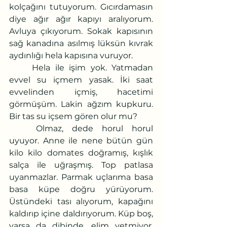
kolçağını tutuyorum. Gıcırdamasın 
diye ağır ağır kapıyı aralıyorum. 
Avluya çıkıyorum. Sokak kapısının 
sağ kanadına asılmış lüksün kıvrak 
aydınlığı hela kapısına vuruyor.
	Hela ile işim yok. Yatmadan 
evvel su içmem yasak. İki saat 
evvelinden içmiş, hacetimi 
görmüşüm. Lakin ağzım kupkuru. 
Bir tas su içsem gören olur mu?
	Olmaz, dede horul horul 
uyuyor. Anne ile nene bütün gün 
kilo kilo domates doğramış, kışlık 
salça ile uğraşmış. Top patlasa 
uyanmazlar. Parmak uçlarıma basa 
basa küpe doğru yürüyorum. 
Üstündeki tası alıyorum, kapağını 
kaldırıp içine daldırıyorum. Küp boş, 
varsa da dibinde, elim yetmiyor. 