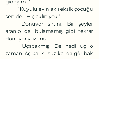
gideyim…”
	“Kuyulu evin aklı eksik çocuğu 
sen de… Hiç aklın yok.”
	Dönüyor sırtını. Bir şeyler 
aranıp da, bulamamış gibi tekrar 
dönüyor yüzünü.
	“Uçacakmış! De hadi uç o 
zaman. Aç kal, susuz kal da gör bak 
neymiş uçmak!”
	Başım önde kapıya 
yöneliyorum. Şak diye açılıyor kapı. 
Eşikten atladığım gibi sokağa 
fırlıyorum. Ardımdan bir bardak su 
döküyor ve sesleniyor:
	“Uğursuz gece  zillisi. Murdar 
ettin dükkânı. Bak kuşlar feryat 
figan. Gelmeyeydin keşke. Tatlı 
pişiresin, acı yiyesin inşallaaah!”
	Koşuyorum. Birbirine ikiz 