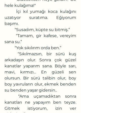
hele kulağıma!"
	İçi kıl yumağı koca kulağını 
uzatıyor suratıma. Eğiyorum 
başımı.
	“Susadım, küpte su bitmiş.”
	“Tamam, gir kafese, vereyim 
sana su.”
	“Yok sıkılırım orda ben.”
	“Sıkılmazsın, bir sürü kuş 
arkadaşın olur. Sonra çok güzel 
kanatlar yaparım sana. Böyle sarı, 
mavi, kırmızı… En güzeli sen 
olursun. Bir sürü talibin olur, boy 
boy yavruların olur, ekmek benden 
su benden yaşar gidersin..
	“Ama uçamadıktan sonra 
kanatları ne yapayım ben teyze. 
Gitmek istiyorum, izin ver 