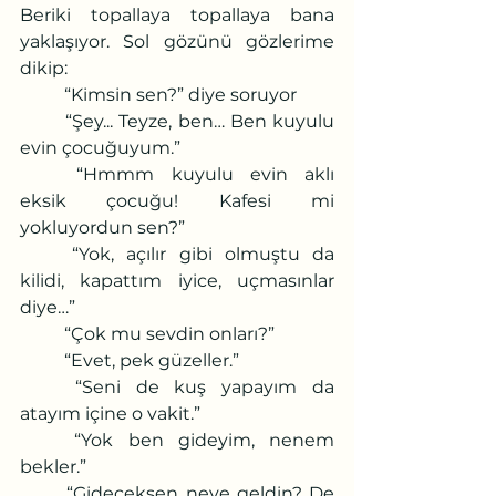
Beriki topallaya topallaya bana 
yaklaşıyor. Sol gözünü gözlerime 
dikip:
	“Kimsin sen?” diye soruyor
	“Şey... Teyze, ben… Ben kuyulu 
evin çocuğuyum.”
	“Hmmm kuyulu evin aklı 
eksik çocuğu! Kafesi mi 
yokluyordun sen?”
	“Yok, açılır gibi olmuştu da 
kilidi, kapattım iyice, uçmasınlar 
diye…”
	“Çok mu sevdin onları?”
	“Evet, pek güzeller.”
	“Seni de kuş yapayım da 
atayım içine o vakit.”
	“Yok ben gideyim, nenem 
bekler.”
	“Gideceksen neye geldin? De 