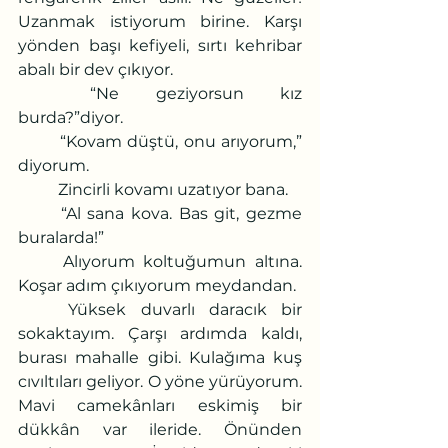
Uzanmak istiyorum birine. Karşı 
yönden başı kefiyeli, sırtı kehribar 
abalı bir dev çıkıyor.
	“Ne geziyorsun kız 
burda?”diyor.
	“Kovam düştü, onu arıyorum,” 
diyorum.
	Zincirli kovamı uzatıyor bana.
	“Al sana kova. Bas git, gezme 
buralarda!”
	Alıyorum koltuğumun altına. 
Koşar adım çıkıyorum meydandan.
	Yüksek duvarlı daracık bir 
sokaktayım. Çarşı ardımda kaldı, 
burası mahalle gibi. Kulağıma kuş 
cıvıltıları geliyor. O yöne yürüyorum. 
Mavi camekânları eskimiş bir 
dükkân var ileride. Önünden 