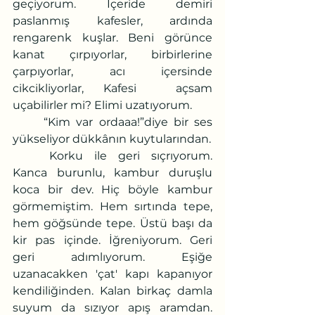
geçiyorum. İçeride demiri 
paslanmış kafesler, ardında 
rengarenk kuşlar. Beni görünce 
kanat çırpıyorlar, birbirlerine 
çarpıyorlar, acı içersinde 
cikcikliyorlar, Kafesi  açsam 
uçabilirler mi? Elimi uzatıyorum.
	“Kim var ordaaa!”diye bir ses 
yükseliyor dükkânın kuytularından.
	Korku ile geri sıçrıyorum. 
Kanca burunlu, kambur duruşlu 
koca bir dev. Hiç böyle kambur 
görmemiştim. Hem sırtında tepe, 
hem göğsünde tepe. Üstü başı da 
kir pas içinde. İğreniyorum. Geri 
geri adımlıyorum. Eşiğe 
uzanacakken 'çat' kapı kapanıyor 
kendiliğinden. Kalan birkaç damla 
suyum da sızıyor apış aramdan. 