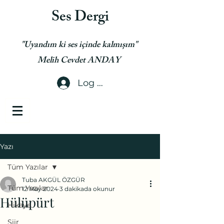
Ses Dergi
"Uyandım ki ses içinde kalmışım"
Melih Cevdet ANDAY
Log In
Yazı
Tüm Yazılar
Tuba AKGÜL ÖZGÜR
Tüm Yazılar
12 May 2024
3 dakikada okunur
Hülüpürt
Hikaye
Şiir