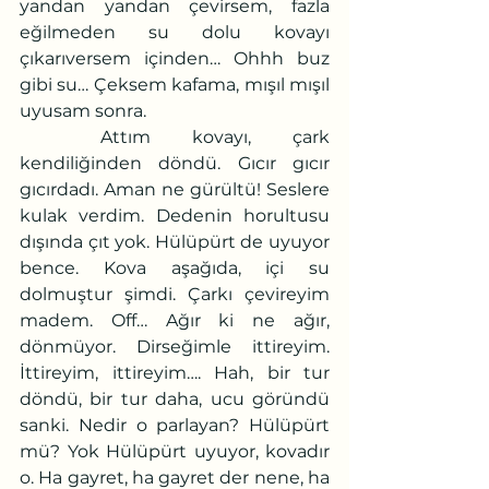
yandan yandan çevirsem, fazla 
eğilmeden su dolu kovayı 
çıkarıversem içinden… Ohhh buz 
gibi su… Çeksem kafama, mışıl mışıl 
uyusam sonra.
	Attım kovayı, çark 
kendiliğinden döndü. Gıcır gıcır 
gıcırdadı. Aman ne gürültü! Seslere 
kulak verdim. Dedenin horultusu 
dışında çıt yok. Hülüpürt de uyuyor 
bence. Kova aşağıda, içi su 
dolmuştur şimdi. Çarkı çevireyim 
madem. Off… Ağır ki ne ağır, 
dönmüyor. Dirseğimle ittireyim. 
İttireyim, ittireyim…. Hah, bir tur 
döndü, bir tur daha, ucu göründü 
sanki. Nedir o parlayan? Hülüpürt 
mü? Yok Hülüpürt uyuyor, kovadır 
o. Ha gayret, ha gayret der nene, ha 