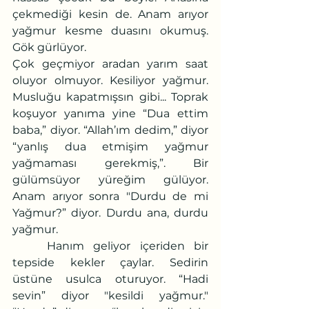
çekmediği kesin de. Anam arıyor 
yağmur kesme duasını okumuş. 
Gök gürlüyor.
Çok geçmiyor aradan yarım saat 
oluyor olmuyor. Kesiliyor yağmur. 
Musluğu kapatmışsın gibi... Toprak 
koşuyor yanıma yine “Dua ettim 
baba,” diyor. “Allah’ım dedim,” diyor 
“yanlış dua etmişim yağmur 
yağmaması gerekmiş,”. Bir 
gülümsüyor yüreğim gülüyor. 
Anam arıyor sonra "Durdu de mi 
Yağmur?” diyor. Durdu ana, durdu 
yağmur.
	Hanım geliyor içeriden bir 
tepside kekler çaylar. Sedirin 
üstüne usulca oturuyor. “Hadi 
sevin” diyor "kesildi yağmur." 