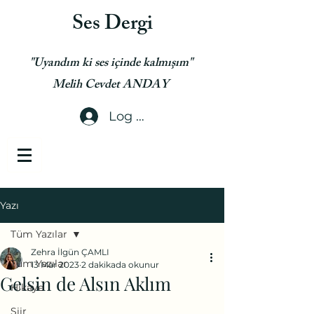
Ses Dergi
"Uyandım ki ses içinde kalmışım"
Melih Cevdet ANDAY
Log In
Yazı
Tüm Yazılar
Zehra İlgün ÇAMLI
Tüm Yazılar
13 Mar 2023
2 dakikada okunur
Gelsin de Alsın Aklım
Hikaye
Şiir