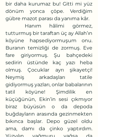
bir daha kurumaz bu! Gitti mi yüz 
dönüm yonca çöpe. Verdiğim 
gübre mazot parası da yanıma kâr.
	Hanım hâlimi görmez, 
tutturmuş bir taraftan üç ay Allah’ın 
köyüne hapsediyormuşum onu. 
Buranın temizliği de zormuş. Eve 
fare giriyormuş. Şu bahçedeki 
sedirin üstünde kaç yazı heba 
olmuş. Çocuklar ayrı şikayetçi! 
Neymiş arkadaşları tatile 
gidiyormuş yazları, onlar babalarının 
tatil köyüne! Şimdilik en 
küçüğünün, Ekin’in sesi çıkmıyor 
biraz büyüsün o da depoda 
buğdayların arasında gezinmekten 
bıkınca başlar. Depo güzel oldu 
ama, damı da çinko yaptırdım. 
Yüzyılın yağmuru yağsa da 