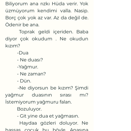
Biliyorum ana rızkı Hüda verir. Yok 
üzmüyorum kendimi valla. Nasip. 
Borç çok yok az var. Az da değil de. 
Ödenir be ana.
	Toprak geldi içeriden. Baba 
diyor çok okudum . Ne okudun 
kızım?
	-Dua
	- Ne duası?
	-Yağmur.
	- Ne zaman?
	- Dün.
	-Ne diyorsun be kızım? Şimdi 
yağmur duasının sırası mı? 
İstemiyorum yağmuru falan.
	Bozuluyor.
	- Git yine dua et yağmasın.
	Haydaa gözleri doluyor. Ne 
hassas çocuk bu böyle. Anasına 