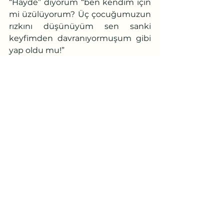
“Hayde” diyorum “ben kendim için 
mi üzülüyorum? Üç çocuğumuzun 
rızkını düşünüyüm sen sanki 
keyfimden davranıyormuşum gibi 
yap oldu mu!”
	Ters ters bakıyor.
	-Artık daha çok düşüneceksin 
o zaman diyor.
	- Neden?
	-Yağmur geliyor
	-Aman dur, yeni kesildi 
yağmur
	-O değil dördüncü
	- Ne?
	-Hamileyim, bence kız. Bu da 
Yağmur olsun.
Zehra İlgün ÇAMLI