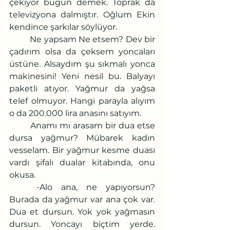
çekiyor bugün demek. Toprak da 
televizyona dalmıştır. Oğlum Ekin 
kendince şarkılar söylüyor.
	Ne yapsam Ne etsem? Dev bir 
çadırım olsa da çeksem yoncaları 
üstüne. Alsaydım şu sıkmalı yonca 
makinesini! Yeni nesil bu. Balyayı 
paketli atıyor. Yağmur da yağsa 
telef olmuyor. Hangi parayla alıyım 
o da 200.000 lira anasını satıyım.
	Anamı mı arasam bir dua etse 
dursa yağmur? Mübarek kadın 
vesselam. Bir yağmur kesme duası 
vardı şifalı dualar kitabında, onu 
okusa.
	-Alo ana, ne yapıyorsun? 
Burada da yağmur var ana çok var. 
Dua et dursun. Yok yok yağmasın 
dursun. Yoncayı biçtim yerde. 