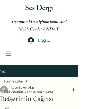
Ses Dergi
"Uyandım ki ses içinde kalmışım"
Melih Cevdet ANDAY
Log In
Yazı
Tüm Yazılar
Ayşe Beker Ülgen
Tüm Yazılar
7 Ara 2024
1 dakikada okunur
Defterimin Çağrısı
Hikaye
Şiir