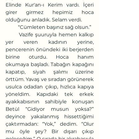
Elinde Kur'an-ı Kerim vardı. İçeri 
girer girmez hepimiz hoca 
olduğunu anladık. Selam verdi.
	“Cümleten başınız sağ olsun.”
	Vazife şuuruyla hemen kalkıp 
yer veren kadının yerine, 
pencerenin önündeki iki berjerden 
birine oturdu. Hoca hanım 
okumaya başladı. Tabağın kapağını 
kapatıp, siyah şalımı üzerine 
örttüm. Yavaş ve sıradan görünerek 
usulca odadan çıkıp, hızlıca kapıya 
yöneldim. Kapıdaki tek erkek 
ayakkabısının sahibiyle konuşan 
Betül “Gidiyor musun yoksa?” 
deyince yakalanmış hissettiğimi 
çaktırmadan: “Yok,” dedim. “Olur 
mu öyle şey? Bir dışarı çıkıp 
geleceğim.” O sırada bir akrabasıyla 