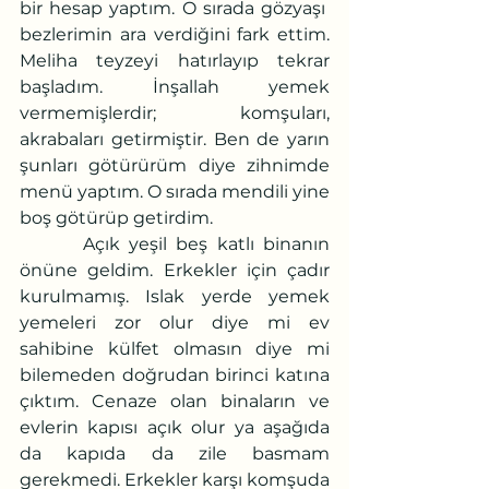
b
ir hesap yaptım. O sırada gözyaşı  
bezlerimin ara verdiğini fark ettim. 
Meliha teyzeyi hatırlayıp tekrar 
başladım. İnşallah yemek 
vermemişlerdir;
 komşuları, 
akrabaları getirmiştir. Ben de yarın 
şunları götürürüm diye zihnimde 
menü yaptım. O sırada mendili yine 
boş götürüp getirdim. 
       Açık yeşil beş katlı binanın 
önüne geldim. Erkekler için çadır 
kurulmamış. Islak yerde yemek 
yemeleri zor olur diye mi ev 
sahibine külfet olmasın diye mi 
bilemeden doğrudan birinci katına 
çıktım. Cenaze olan binaların ve 
evlerin kapısı açık olur ya aşağıda 
da kapıda da zile basmam 
gerekmedi. Erkekler karşı komşuda 