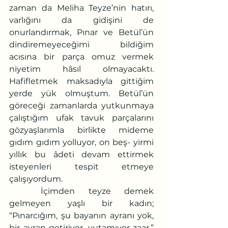
zaman da Meliha Teyze’nin hatırı, 
varlığını da gidişini de 
onurlandırmak, Pınar ve Betül’ün 
dindiremeyeceğimi bildiğim 
acısına bir parça omuz vermek 
niyetim hâsıl olmayacaktı. 
Hafifletmek maksadıyla gittiğim 
yerde yük olmuştum. Betül’ün 
göreceği zamanlarda yutkunmaya 
çalıştığım ufak tavuk parçalarını 
gözyaşlarımla birlikte mideme 
gıdım gıdım
yolluyor, on beş- yirmi 
yıllık bu âdeti devam ettirmek 
isteyenleri tespit etmeye 
çalışıyordum.
	İçimden teyze demek 
gelmeyen yaşlı bir kadın; 
“Pınarcığım, şu bayanın ayranı yok, 
bir ayran getiriver, yutamıyor zaar,” 