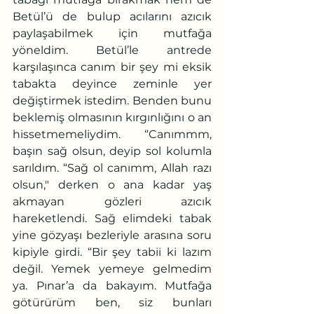
Betül’ü de bulup acılarını azıcık 
paylaşabilmek için mutfağa 
yöneldim. Betül’le antrede 
karşılaşınca canım bir şey mi eksik 
tabakta deyince zeminle yer 
değiştirmek istedim. Benden bunu 
beklemiş olmasının kırgınlığını o an 
hissetmemeliydim. “Canımmm, 
başın sağ olsun, deyip sol kolumla 
sarıldım. “Sağ ol canımm, Allah razı 
olsun," derken o ana kadar yaş 
akmayan gözleri azıcık 
hareketlendi. Sağ elimdeki tabak 
yine gözyaşı bezleriyle arasına soru 
kipiyle girdi. “Bir şey tabii ki lazım 
değil. Yemek yemeye gelmedim 
ya. Pınar’a da bakayım. Mutfağa 
götürürüm ben, siz bunları 