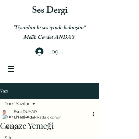
Ses Dergi
"Uyandım ki ses içinde kalmışım"
Melih Cevdet ANDAY
Log In
Yazı
Tüm Yazılar
Esra DUYAR
Tüm Yazılar
13 Haz
4 dakikada okunur
Cenaze Yemeği
Hikaye
Şiir