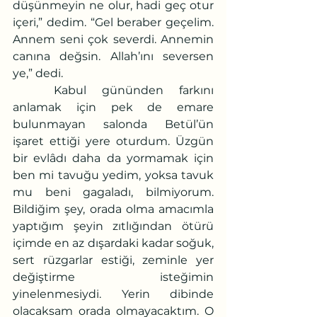
düşünmeyin ne olur, hadi geç otur 
içeri,” dedim. “Gel beraber geçelim. 
Annem seni çok severdi. Annemin 
canına değsin. Allah’ını seversen 
ye,” dedi.
	Kabul gününden farkını 
anlamak için pek de emare 
bulunmayan salonda Betül’ün 
işaret ettiği yere oturdum. Üzgün 
bir evlâdı daha da yormamak için 
ben mi tavuğu yedim, yoksa tavuk 
mu beni gagaladı, bilmiyorum. 
Bildiğim şey, orada olma amacımla 
yaptığım şeyin zıtlığından ötürü 
içimde en az dışardaki kadar soğuk, 
sert rüzgarlar estiği, zeminle yer 
değiştirme isteğimin 
yinelenmesiydi. Yerin dibinde 
olacaksam orada olmayacaktım. O 