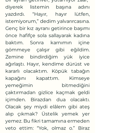
diyerek listemin başına adını 
yazdırdı. “Hayır, hayır lütfen, 
istemiyorum,” dedim yalvarırcasına. 
Genç bir kız ayranı getirince başımı 
önce hafifçe sola sallayarak kadına 
baktım. Sonra karnımın içine 
gömmeye çalışır gibi eğildim. 
Zemine bindirdiğim yük iyice 
ağırlaştı. Hayır, kendime dürüst ve 
kararlı olacaktım. Köpük tabağın 
kapağını kapattım. Kimseye 
yemeğimin bitmediğini 
çaktırmadan gizlice kaçmak geldi 
içimden. Birazdan dua olacaktı. 
Olacak şey miydi elâlem gibi ateş 
alıp çıkmak? Üstelik yemek yer 
yemez. Bu fikri tamamına ermeden 
veto ettim: “Yok, olmaz o.” Biraz 