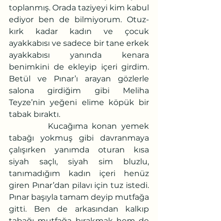
toplanmış. Orada taziyeyi kim kabul 
ediyor ben de bilmiyorum. Otuz-
kırk kadar kadın ve çocuk 
ayakkabısı ve sadece bir tane erkek 
ayakkabısı yanında kenara 
benimkini de ekleyip içeri girdim. 
Betül ve Pınar’ı arayan gözlerle 
salona girdiğim gibi Meliha 
Teyze’nin yeğeni elime köpük bir 
tabak bıraktı.
         Kucağıma konan yemek 
tabağı yokmuş gibi davranmaya 
çalışırken yanımda oturan kısa 
siyah saçlı, siyah sim bluzlu, 
tanımadığım kadın içeri henüz 
giren Pınar’dan pilavı için tuz istedi. 
Pınar başıyla tamam deyip mutfağa 
gitti. Ben de arkasından kalkıp 
tabağı mutfağa bırakmak hem de 