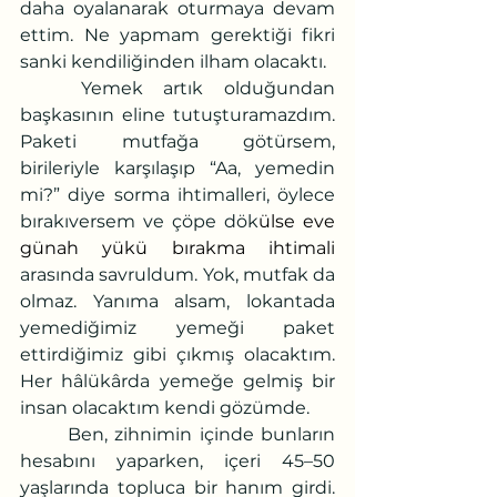
daha oyalanarak oturmaya devam 
ettim. Ne yapmam gerektiği fikri 
sanki kendiliğinden ilham olacaktı.
Yemek artık olduğundan 
başkasının eline tutuşturamazdım. 
Paketi mutfağa götürsem, 
birileriyle karşılaşıp “Aa, yemedin 
mi?” diye sorma ihtimalleri, öylece 
bırakıversem ve çöpe dök
ülse eve 
günah yükü bırakma ihtimali 
arasında savruldum. Yok, mutfak da 
olmaz. Yanıma alsam, lokantada 
yemediğimiz yemeği paket 
ettirdiğimiz gibi çıkmış olacaktım. 
Her hâlükârda yemeğe gelmiş bir 
insan olacaktım kendi gözümde.
	Ben, zihnimin içinde bunların 
hesabını yaparken, içeri
45–50 
yaşlarında topluca bir hanım girdi. 