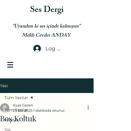
Ses Dergi
"Uyandım ki ses içinde kalmışım"
Melih Cevdet ANDAY
Log In
Yazı
Tüm Yazılar
Ayşe Gezen
Tüm Yazılar
25 Eki 2025
1 dakikada okunur
Boş Koltuk
Hikaye
Şiir