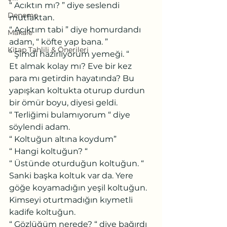
“ Acıktın mı? ” diye seslendi 
Deneme
mutfaktan.
“ Acıktım tabi ” diye homurdandı 
Makale
adam, “ köfte yap bana. ”
Kitap Tahlili & Önerileri
“ Şimdi hazırlıyorum yemeği. “
Et almak kolay mı? Eve bir kez 
para mı getirdin hayatında? Bu 
yapışkan koltukta oturup durdun 
bir ömür boyu, diyesi geldi.
“ Terliğimi bulamıyorum “ diye 
söylendi adam.
“ Koltuğun altına koydum”
“ Hangi koltuğun? “
“ Üstünde oturduğun koltuğun. “
Sanki başka koltuk var da. Yere 
göğe koyamadığın yeşil koltuğun. 
Kimseyi oturtmadığın kıymetli 
kadife koltuğun.
“ Gözlüğüm nerede? “ diye bağırdı 