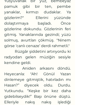
Yusyuvarlak bir yüz, bembeyaz 
pamuk gibi bir ten, pembe 
yanaklar, kırmızı dudaklar. Ya 
gözlerim?"  Ellerini yüzünde 
dolaştırmaya başladı. Önce 
gözlerine dokundu. Gözlerinin feri 
gitmiş. Yanaklarında gezindi; yüzü 
solmuş, avurtları çökmüş. "Ninem 
görse ‘canlı cenaze’ derdi rahmetli."
         Rüzgâr şiddetini artırıyordu ki 
radyodan gelen müziğin sesiyle 
kendine geldi.
     Aniden arkasını döndü. 
Heyecanla: "Ah! Gönül Yazarı 
dinlemeye gitmiştik, hatırladın mı 
Hasan?’’ diyecek oldu. Durdu. 
Yutkundu. “Keşke bir kez daha 
gidebilseydik!” Başı önüne düştü. 
Elleriyle nakış nakış işlediği 