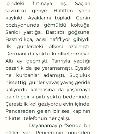
içindeki fırtınaya eş. Saçları 
savruldu geriye. Hafiften yana 
kaykıldı. Ayaklarını topladı. Cenin 
pozisyonunda gömüldü koltuğa. 
Sarıldı yastığa. Bastırdı göğsüne. 
Bastırdıkça, acısı hafifliyor gibiydi. 
İlk günlerdeki öfkesi azalmıştı. 
Dermanı da yoktu ki öfkelenmeye. 
Altı ay geçmişti. Tanrıyla yaptığı 
pazarlık da işe yaramamıştı. Oysaki 
ne kurbanlar adamıştı. Suçluluk 
hissettiği günler yavaş yavaş geride 
kalıyordu kalmasına da yaşamaya 
dair hiçbir kıpırtı yoktu bedeninde. 
Çaresizlik kol geziyordu evin içinde. 
Pencereden gelen bir ses, kapının 
tıkırtısı, telefonun her çalışı. 
          Dayanamayıp ‘’Sende bir 
hâller var. Pencerenin önünden 