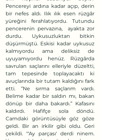
Pencereyi ardına kadar açıp, derin 
bir nefes aldı. Ilık ılık esen rüzgâr 
yüreğini ferahlatıyordu. Tutundu 
pencerenin pervazına,  ayakta zor 
durdu. Uykusuzluktan bitkin 
düşürmüştü. Eskisi kadar uykusuz 
kalmıyordu ama deliksiz de 
uyuyamıyordu henüz. Rüzgârda 
savrulan saçlarını elleriyle düzeltti, 
tam tepesinde toplayacaktı ki 
avuçlarında bir tutam kaldığını fark 
etti. ‘’Ne sırma saçlarım vardı. 
Belime kadar bir saldın mı, bakan 
dönüp bir daha bakardı.’’ Kafasını 
kaldırdı. Hafifçe sola döndü. 
Camdaki görüntüsüyle göz göze 
geldi. Bir an irkilir gibi oldu. Geri 
çekildi. "‘Ay parçası' derdi ninem. 