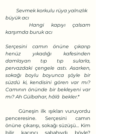
         Sevmek korkulu rüya yalnızlık 
büyük acı
 	Hangi kapıyı çalsam 
karşımda buruk acı
Serçesini camın önüne çıkarıp 
henüz yıkadığı kafesinden 
damlayan tıp tıp sularla, 
pervazdaki çengele astı. Asarken, 
sokağı boylu boyunca şöyle bir 
süzdü ki, kendisini gören var mı? 
Camının önünde bir bekleyeni var 
mı? Ah Gülbahar, hâlâ  bekler.*
	Güneşin ilk ışıkları vuruyordu 
penceresine. Serçesini camın 
önüne çıkarışı, sokağı süzüşü… Kim 
bilir kaçıncı sabahıydı böyle? 