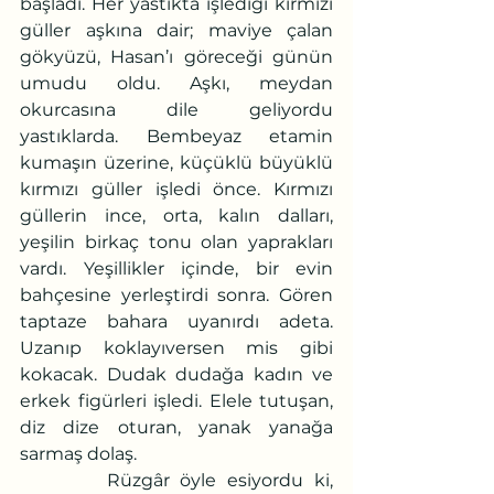
başladı. Her yastıkta işlediği kırmızı 
güller aşkına dair; maviye çalan 
gökyüzü, Hasan’ı göreceği günün 
umudu oldu. Aşkı, meydan 
okurcasına dile geliyordu 
yastıklarda. Bembeyaz etamin 
kumaşın üzerine, küçüklü büyüklü 
kırmızı güller işledi önce. Kırmızı 
güllerin ince, orta, kalın dalları, 
yeşilin birkaç tonu olan yaprakları 
vardı. Yeşillikler içinde, bir evin 
bahçesine yerleştirdi sonra. Gören 
taptaze bahara uyanırdı adeta. 
Uzanıp koklayıversen mis gibi 
kokacak. Dudak dudağa kadın ve 
erkek figürleri işledi. Elele tutuşan, 
diz dize oturan, yanak yanağa 
sarmaş dolaş. 
        Rüzgâr öyle esiyordu ki, 