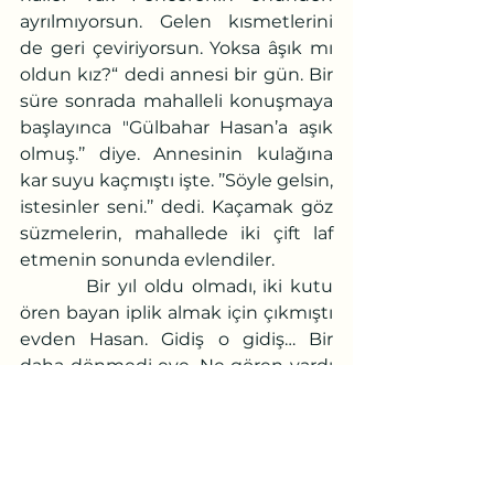
ayrılmıyorsun. Gelen kısmetlerini 
de geri çeviriyorsun. Yoksa âşık mı 
oldun kız?“ dedi annesi bir gün. Bir 
süre sonrada mahalleli konuşmaya 
başlayınca "Gülbahar Hasan’a aşık 
olmuş.’’ diye. Annesinin kulağına 
kar suyu kaçmıştı işte. ’’Söyle gelsin, 
istesinler seni.’’ dedi. Kaçamak göz 
süzmelerin, mahallede iki çift laf 
etmenin sonunda evlendiler.
         Bir yıl oldu olmadı, iki kutu 
ören bayan iplik almak için çıkmıştı 
evden Hasan. Gidiş o gidiş… Bir 
daha dönmedi eve. Ne gören vardı 
ne de duyan. Eli yüreğinde, 
çalmadık kapı bırakmadı Gülbahar. 
Bütün kapılar yüzüne kapandı. 
Ertesi gün, daha ertesi, daha 