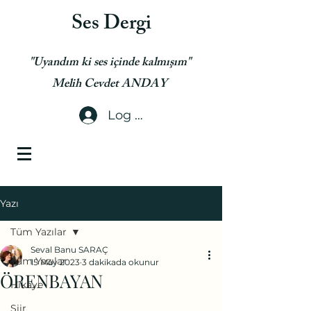
Ses Dergi
"Uyandım ki ses içinde kalmışım"
Melih Cevdet ANDAY
Log In
Yazı
Tüm Yazılar
Seval Banu SARAÇ
Tüm Yazılar
15 May 2023
3 dakikada okunur
ÖRENBAYAN
Hikaye
Şiir