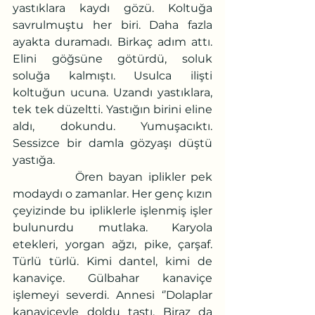
yastıklara kaydı gözü. Koltuğa 
savrulmuştu her biri. Daha fazla 
ayakta duramadı. Birkaç adım attı. 
Elini göğsüne götürdü, soluk 
soluğa kalmıştı. Usulca ilişti 
koltuğun ucuna. Uzandı yastıklara, 
tek tek düzeltti. Yastığın birini eline 
aldı, dokundu. Yumuşacıktı. 
Sessizce bir damla gözyaşı düştü 
yastığa.
            Ören bayan iplikler pek 
modaydı o zamanlar. Her genç kızın 
çeyizinde bu ipliklerle işlenmiş işler 
bulunurdu mutlaka. Karyola 
etekleri, yorgan ağzı, pike, çarşaf. 
Türlü türlü. Kimi dantel, kimi de 
kanaviçe. Gülbahar kanaviçe 
işlemeyi severdi. Annesi ‘’Dolaplar 
kanaviçeyle doldu taştı. Biraz da 