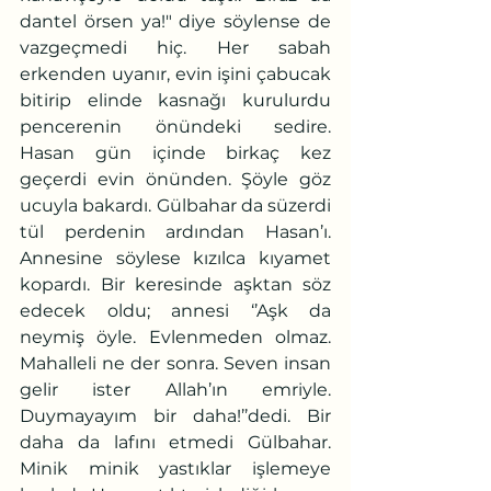
dantel örsen ya!" diye söylense de 
vazgeçmedi hiç. Her sabah 
erkenden uyanır, evin işini çabucak 
bitirip elinde kasnağı kurulurdu 
pencerenin önündeki sedire. 
Hasan gün içinde birkaç kez 
geçerdi evin önünden. Şöyle göz 
ucuyla bakardı. Gülbahar da süzerdi 
tül perdenin ardından Hasan’ı. 
Annesine söylese kızılca kıyamet 
kopardı. Bir keresinde aşktan söz 
edecek oldu; annesi ‘’Aşk da 
neymiş öyle. Evlenmeden olmaz. 
Mahalleli ne der sonra. Seven insan 
gelir ister Allah’ın emriyle. 
Duymayayım bir daha!’’dedi. Bir 
daha da lafını etmedi Gülbahar. 
Minik minik yastıklar işlemeye 